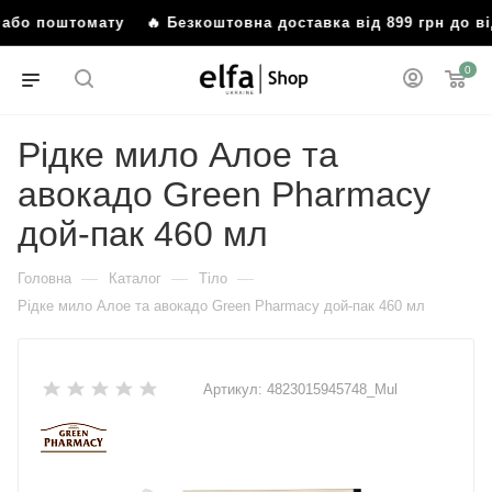
я або поштомату
🔥 Безкоштовна доставка від 899 грн до 
0
Рідке мило Алое та
авокадо Green Рharmacy
дой-пак 460 мл
—
—
—
Головна
Каталог
Тіло
Рідке мило Алое та авокадо Green Рharmacy дой-пак 460 мл
Артикул:
4823015945748_Mul