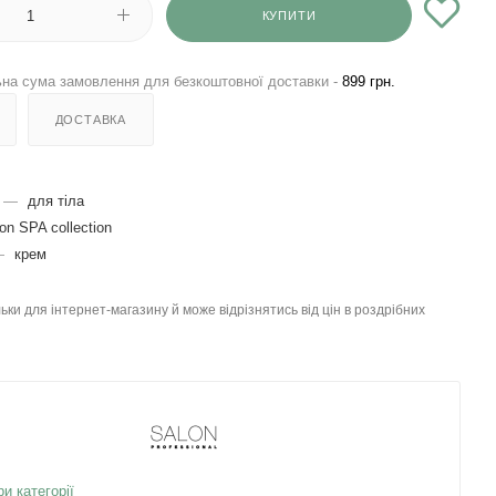
КУПИТИ
на сума замовлення для безкоштовної доставки -
899 грн.
ДОСТАВКА
—
для тіла
on SPA collection
—
крем
льки для інтернет-магазину й може відрізнятись від цін в роздрібних
ри категорії