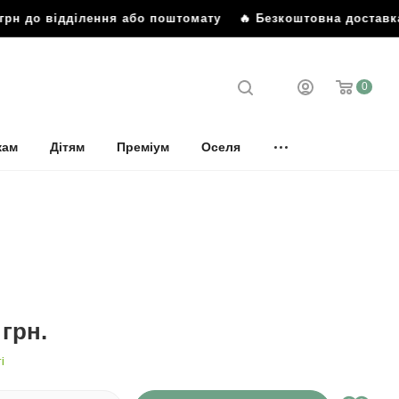
рн до відділення або поштомату
🔥 Безкоштовна доставка 
0
кам
Дітям
Преміум
Оселя
грн.
і