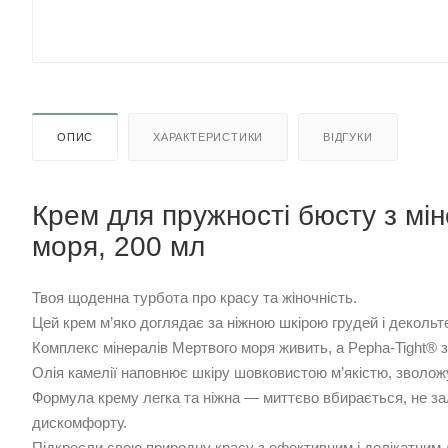
ОПИС
ХАРАКТЕРИСТИКИ
ВІДГУКИ
Крем для пружності бюсту з мі
моря, 200 мл
Твоя щоденна турбота про красу та жіночність.
Цей крем м’яко доглядає за ніжною шкірою грудей і декольте
Комплекс мінералів Мертвого моря живить, а Pepha-Tight® 
Олія камелії наповнює шкіру шовковистою м’якістю, зволожу
Формула крему легка та ніжна — миттєво вбирається, не з
дискомфорту.
Підкресли свою природну красу з ефективним і делікатним