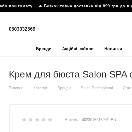
або поштомату
🔥 Безкоштовна доставка від 899 грн до ві
0503332569
Бренди
Акційні набори
Новинки
Крем для бюста Salon SPA c
—
—
—
—
Головна
Каталог
Бренди
Salon Professional
Для 
Артикул:
4823015916991_EN