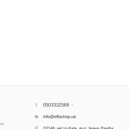
0503332569
info@elfashop.ua
ки
03148, місто Київ, вул. Івана Дзюби,