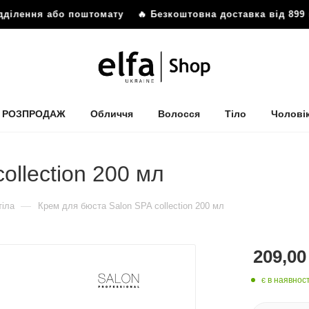
дділення або поштомату
🔥 Безкоштовна доставка від 899 г
РОЗПРОДАЖ
Обличчя
Волосся
Тіло
Чолові
ollection 200 мл
—
тіла
Крем для бюста Salon SPA collection 200 мл
209,00
є в наявност