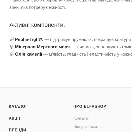
зони, яка потребує ніжності.
Активні компоненти:
🍃
Pepha-Tight®
— підтримує пружність, покращує контури
🍃
Мінерали Мертвого моря
— живлять, зволожують і змі
🍃
Олія камелії
— м’якість, гладкість і еластичність у кож
КАТАЛОГ
ПРО ELFASHOP
АКЦІЇ
Контакти
Відгуки клієнтів
БРЕНДИ