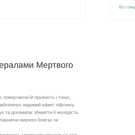
Всі това
нералами Мертвого
, повертаючи їй пружність і тонус.
забезпечує видимий ефект ліфтингу.
є та допомагає зберегти її молодість.
алишаючи жирного блиску чи
 доглядом, створеним спеціально для