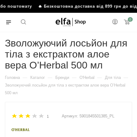
 або поштомату
🔥 Безкоштовна доставка від 899 грн до в
0
Зволожуючий лосьйон для
тіла з екстрактом алое
вера O’Herbal 500 мл
—
—
—
—
—
Головна
Каталог
Бренди
O'Herbal
Для тіла
Зволожуючий лосьйон для тіла з екстрактом алое вера O’Herbal
500 мл
Артикул:
5901845501385_PL
1