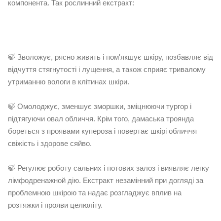
компонента. Так рослинний екстракт:
🍃 Зволожує, рясно живить і пом'якшує шкіру, позбавляє від
відчуття стягнутості і лущення, а також сприяє тривалому
утриманню вологи в клітинах шкіри.
🍃 Омолоджує, зменшує зморшки, зміцнюючи тургор і
підтягуючи овал обличчя. Крім того, дамаська троянда
бореться з проявами купероза і повертає шкірі обличчя
свіжість і здорове сяйво.
🍃 Регулює роботу сальних і потових залоз і виявляє легку
лімфодренажной дію. Екстракт незамінний при догляді за
проблемною шкірою та надає розгладжує вплив на
розтяжки і прояви целюліту.