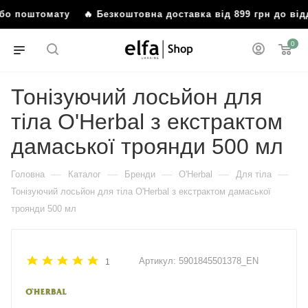
або поштомату
🔥 Безкоштовна доставка від 899 грн до ві
0
Тонізуючий лосьйон для
тіла O'Herbal з екстрактом
дамаської троянди 500 мл
—
—
—
—
—
Головна
Каталог
Бренди
O'Herbal
Для тіла
Тонізуючий лосьйон для тіла O'Herbal з екстрактом дамаської
троянди 500 мл
Артикул:
5901845501378_EN
1