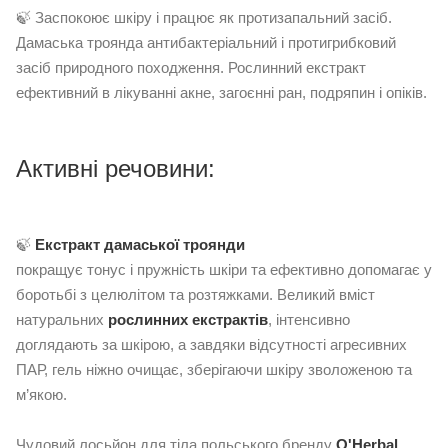
🍃 Заспокоює шкіру і працює як протизапальний засіб.
Дамаська троянда антибактеріальний і протигрибковий
засіб природного походження. Рослинний екстракт
ефективний в лікуванні акне, загоєнні ран, подряпин і опіків.
Активні речовини:
🍃
Екстракт дамаської троянди
покращує тонус і пружність шкіри та ефективно допомагає у
боротьбі з целюлітом та розтяжками. Великий вміст
натуральних
рослинних екстрактів
, інтенсивно
доглядають за шкірою, а завдяки відсутності агресивних
ПАР, гель ніжно очищає, зберігаючи шкіру зволоженою та
м’якою.
Чудовий лосьйон для тіла польського бренду
O'Herbal