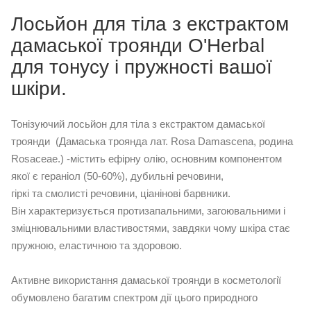
Лосьйон для тіла з екстрактом
дамаської троянди O'Herbal
для тонусу і пружності вашої
шкіри.
Тонізуючий лосьйон для тіла з екстрактом дамаської
троянди (Дамаська троянда лат. Rosa Damascena, родина
Rosaceae.) -містить ефірну олію, основним компонентом
якої є гераніол (50-60%), дубильні речовини,
гіркі та смолисті речовини, ціанінові барвники.
Він характеризується протизапальними, загоювальними і
зміцнювальними властивостями, завдяки чому шкіра стає
пружною, еластичною та здоровою.
Активне використання дамаської троянди в косметології
обумовлено багатим спектром дії цього природного