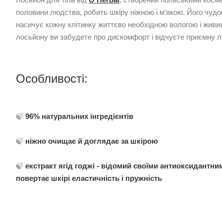
половини людства, робить шкіру ніжною і м'якою. Його чудо
насичує кожну клітинку життєво необхідною вологою і жив
лосьйону ви забудете про дискомфорт і відчуєте приємну ле
Особливості:
🍃
9
6% натуральних інгредієнтів
🍃
ніжно очищає й доглядає за шкірою
🍃
екстракт ягід годжі - відомий своїми антиоксидантни
повертає шкірі еластичність і пружність