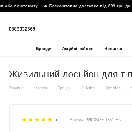
я або поштомату
🔥 Безкоштовна доставка від 899 грн до в
0503332569
Бренди
Акційні набори
Новинки
Живильний лосьйон для тіла
—
—
—
—
—
Головна
Каталог
Бренди
O'Herbal
Для тіла
Артикул:
5901845501361_EN
1