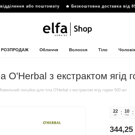
ідділення або поштомату
🔥 Безкоштовна доставка від 899
РОЗПРОДАЖ
Обличчя
Волосся
Тіло
Чолові
 O'Herbal з екстрактом ягід 
Живильний лосьйон для тіла O'Herbal з екстрактом ягід годжи 500 мл
22
10
дн
год
344,25