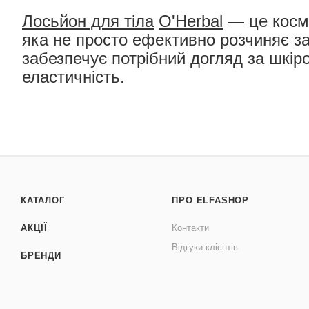
Лосьйон для т
іла
O'Herbal
— це косме
яка не просто ефективно розчиняє з
забезпечує потрібний догляд за шкіро
еластичність.
КАТАЛОГ
ПРО ELFASHOP
АКЦІЇ
Контакти
Відгуки клієнтів
БРЕНДИ