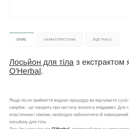
ОПИС
ХАРАКТЕРИСТИКИ
ВІДГУКИ(1)
Лосьйон для тіла
з екстрактом я
O'Herbal
.
Якщо після прийняття водних процедур ви відчуваєте сухіст
свербіж - це говорить про нестачу вологи в епідермісі. Для
еластичною і ніжною, необхідно забезпечити їй повноцінний
лосьйону для тіла.
Лосьйон для тіла від
O'Herbal
, створений польськими косм