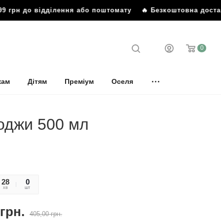
 грн до відділення або поштомату
🔥 Безкоштовна доставка
0
кам
Дітям
Преміум
Оселя
годжи 500 мл
28
44
0
хв
сек
шт
грн.
405,00
грн.