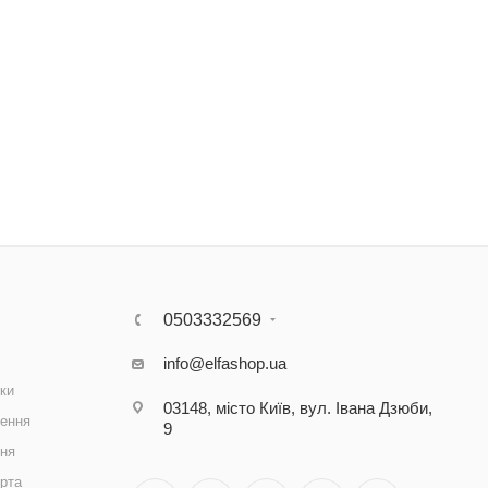
0503332569
info@elfashop.ua
ки
03148, місто Київ, вул. Івана Дзюби,
ення
9
ння
рта