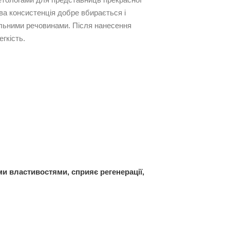
ва консистенція добре вбирається і
ильними речовинами. Після нанесення
гкість.
ми властивостями, сприяє регенерації,