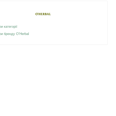
ри категорії
ри бренду O’Herbal