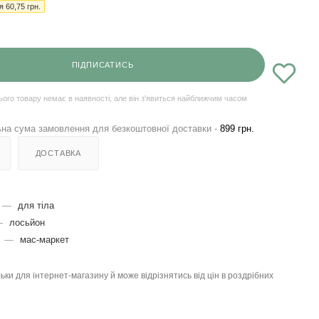
ія
60,75
грн.
ПІДПИСАТИСЬ
ього товару немає в наявності, але він з'явиться найближчим часом
на сума замовлення для безкоштовної доставки -
899 грн.
ДОСТАВКА
—
для тіла
—
лосьйон
я
—
мас-маркет
льки для інтернет-магазину й може відрізнятись від цін в роздрібних