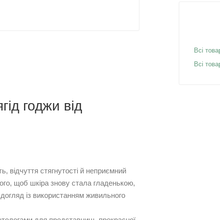
Всі това
Всі това
гід годжи від
ь, відчуття стягнутості й неприємний
 того, щоб шкіра знову стала гладенькою,
 догляд із використанням живильного
етологами для представниць прекрасної