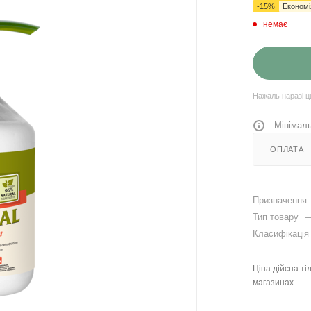
-
15
%
Економ
немає
Нажаль наразі ц
Мінімаль
ОПЛАТА
Призначення
Тип товару
Класифікаці
Ціна дійсна ті
магазинах.