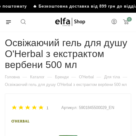
бо поштомату
🔥 Безкоштовна доставка від 899 грн до від
0
Освіжаючий гель для душу
O'Herbal з екстрактом
вербени 500 мл
—
—
—
—
—
Головна
Каталог
Бренди
O'Herbal
Для тіла
Освіжаючий гель для душу O'Herbal з екстрактом вербени 500 мл
Артикул:
5901845500029_EN
1