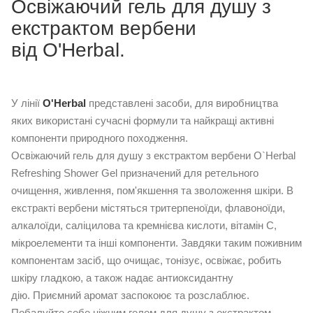
Освіжаючий гель для душу з
екстрактом вербени
від O'Herbal.
У лінії
O'Herbal
представлені засоби, для виробництва
яких використані сучасні формули та найкращі активні
компоненти природного походження.
Освіжаючий гель для душу з екстрактом вербени O`Herbal
Refreshing Shower Gel призначений для ретельного
очищення, живлення, пом'якшення та зволоження шкіри. В
екстракті вербени містяться тритерпеноїди, флавоноїди,
алкалоїди, саліцилова та кремнієва кислоти, вітамін С,
мікроелементи та інші компоненти. Завдяки таким поживним
компонентам засіб, що очищає, тонізує, освіжає, робить
шкіру гладкою, а також надає антиоксидантну
дію. Приємний аромат заспокоює та розслаблює.
Побалуйте себе ніжним гелем для душу з екстрактом