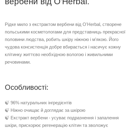
вербени від O'Herbal.
Рідке мило з екстрактом вербени від O'Herbal, створене
польськими косметологами для представниць прекрасної
половини людства, робить шкіру ніжною і м'якою. Його
чудова консистенція добре вбирається і насичує кожну
клітинку життєво необхідною вологою і живильними
речовинами.
Особливості:
🍃 96% натуральних інгредієнтів
🍃 Ніжно очищає й доглядає за шкірою
🍃 Екстракт вербени - усуває подразнення і запалення
шкіри, прискорює регенерацію клітин та зволожує