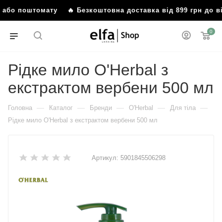
ня або поштомату
🔥 Безкоштовна доставка від 899 грн до 
0
Рідке мило O'Herbal з
екстрактом вербени 500 мл
—
—
—
—
—
Головна
Каталог
Бренди
O'Herbal
Для тіла
Рідке мило O'Herbal з екстрактом вербени 500 мл
Артикул:
5901845506298