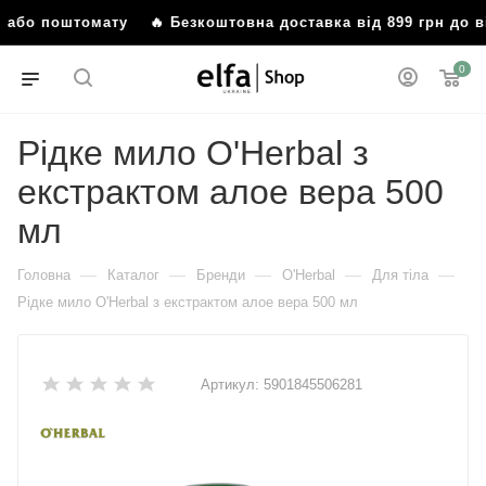
ня або поштомату
🔥 Безкоштовна доставка від 899 грн до 
0
Рідке мило O'Herbal з
екстрактом алое вера 500
мл
—
—
—
—
—
Головна
Каталог
Бренди
O'Herbal
Для тіла
Рідке мило O'Herbal з екстрактом алое вера 500 мл
Артикул:
5901845506281