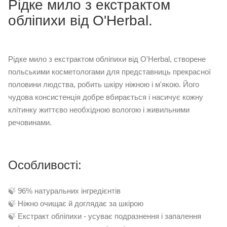
Рідке мило з екстрактом
обліпихи від O'Herbal.
Рідке мило з екстрактом обліпихи від O'Herbal, створене
польськими косметологами для представниць прекрасної
половини людства, робить шкіру ніжною і м'якою. Його
чудова консистенція добре вбирається і насичує кожну
клітинку життєво необхідною вологою і живильними
речовинами.
Особливості:
🍃 96% натуральних інгредієнтів
🍃 Ніжно очищає й доглядає за шкірою
🍃 Екстракт обліпихи - усуває подразнення і запалення