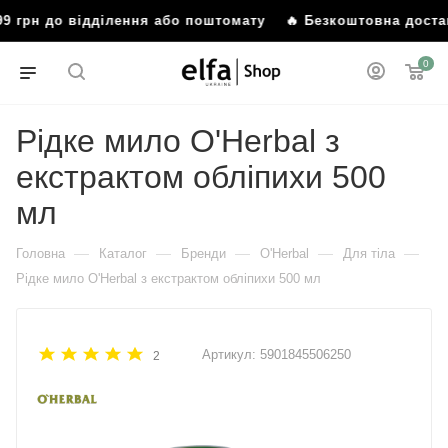
99 грн до відділення або поштомату
🔥 Безкоштовна достав
0
Рідке мило O'Herbal з
екстрактом обліпихи 500
мл
—
—
—
—
—
Головна
Каталог
Бренди
O'Herbal
Для тіла
Рідке мило O'Herbal з екстрактом обліпихи 500 мл
Артикул:
5901845506250
2