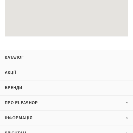
м. Коростень, вул.Залізнична, 2
(050) 387 55 69
смт. Чоповичі, вул. Героїв України, 20
(050) 391 50 56
КАТАЛОГ
м. Житомир, вул. Київська, 77 ТЦ Глобал
(050) 387 02 44
АКЦІЇ
БРЕНДИ
м. Вишневе, вул. Святошинська, 28а. ТЦ Novus
(050) 353 91 06
ПРО ELFASHOP
м.Чернігів, пр. Перемоги, 90
ІНФОРМАЦІЯ
(050) 341 89 32