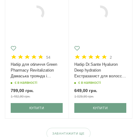
54
2
Набір для обличчя Green
Набір Dr.Sante Hyaluron
Рharmacy Revitalization
Deep hydration
Дамаська троянда і
Екстразахист для волосся
кераміди + крем з SPF 50
Міні
є в наявності
є в наявності
799,00
грн.
649,00
грн.
1 482,90
грн.
1 029,90
грн.
КУПИТИ
КУПИТИ
ЗАВАНТАЖИТИ ЩЕ