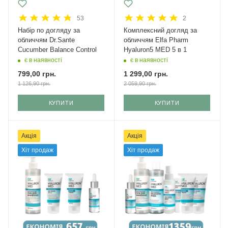
53
2
Набір по догляду за
Комплексний догляд за
обличчям Dr.Sante
обличчям Elfa Pharm
Cucumber Balance Control
Hyaluron5 MED 5 в 1
є в наявності
є в наявності
799,00
грн.
1 299,00
грн.
1 126,90
грн.
2 059,90
грн.
КУПИТИ
КУПИТИ
Акція
Акція
Хіт продаж
Хіт продаж