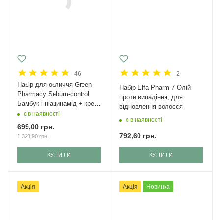
46
2
Набір для обличчя Green
Набір Elfa Pharm 7 Олій
Рharmacy Sebum-control
проти випадіння, для
Бамбук і ніацинамід + крем
відновлення волосся
з SPF 50
є в наявності
є в наявності
699,00
грн.
792,60
грн.
1 323,90
грн.
КУПИТИ
КУПИТИ
Акція
Акція
Новинка