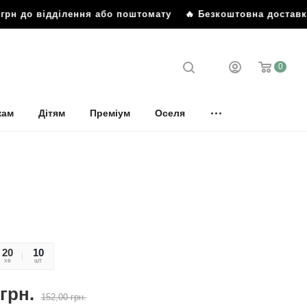
грн до відділення або поштомату
🔥 Безкоштовна доставка
0
кам
Дітям
Преміум
Оселя
20
03
10
хв
сек
шт
грн.
152,00
грн.