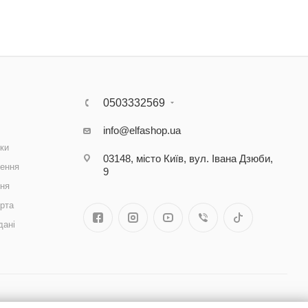
0503332569
info@elfashop.ua
ки
03148, місто Київ, вул. Івана Дзюби,
ення
9
ння
рта
дані