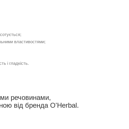
всотується;
альними властивостями;
ть і гладкість.
ими речовинами,
ною від бренда O'Herbal.