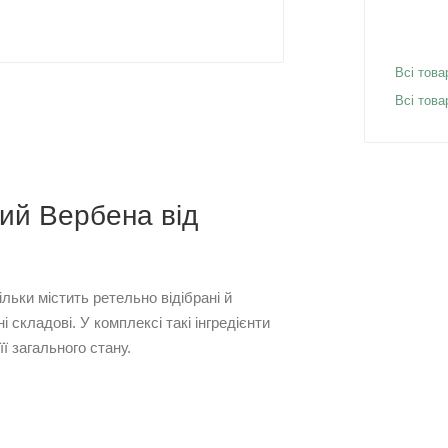
Всі това
Всі това
ий Вербена від
льки містить ретельно відібрані й
і складові. У комплексі такі інгредієнти
ї загального стану.