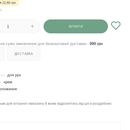
ія
22,80
грн.
і
КУПИТИ
на сума замовлення для безкоштовної доставки -
899 грн.
ДОСТАВКА
—
для рук
—
крем
воложення
льки для інтернет-магазину й може відрізнятись від цін в роздрібних