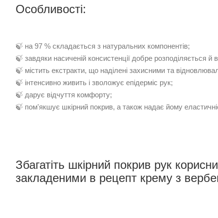
Особливості:
🍃 на 97 % складається з натуральних компонентів;
🍃 завдяки насиченій консистенції добре розподіляється й 
🍃 містить екстракти, що наділені захисними та відновлюв
🍃 інтенсивно живить і зволожує епідерміс рук;
🍃 дарує відчуття комфорту;
🍃 пом'якшує шкірний покрив, а також надає йому еластичніс
Збагатіть шкірний покрив рук корисн
закладеними в рецепт крему з вербе