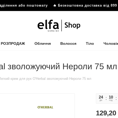
ідділення або поштомату
🔥 Безкоштовна доставка від 899 
РОЗПРОДАЖ
Обличчя
Волосся
Тіло
Чолові
bal зволожуючий Нероли 75 мл
Легкий крем для рук O'Herbal зволожуючий Нероли 75 мл
24
10
дн
год
129,20