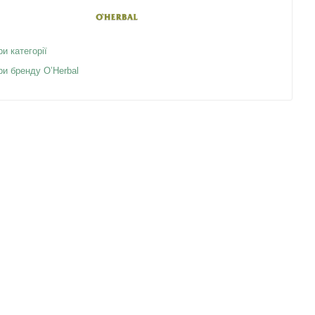
ри категорії
ри бренду O’Herbal