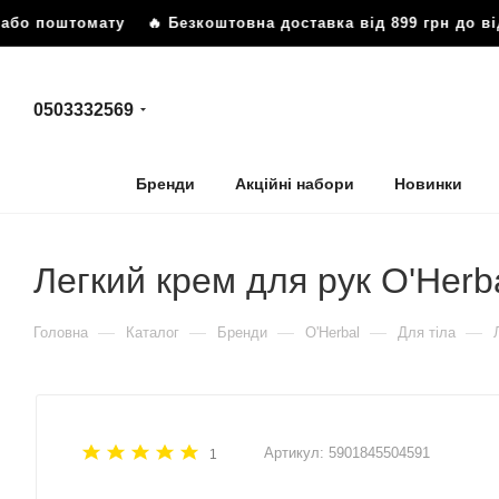
 або поштомату
🔥 Безкоштовна доставка від 899 грн до в
0503332569
Бренди
Акційні набори
Новинки
Легкий крем для рук O'Her
—
—
—
—
—
Головна
Каталог
Бренди
O'Herbal
Для тіла
Артикул:
5901845504591
1