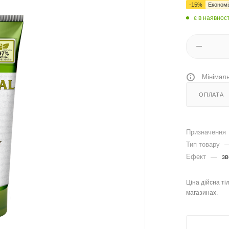
-
15
%
Економ
є в наявност
Мінімаль
ОПЛАТА
Призначення
Тип товару
Ефект
—
з
Ціна дійсна ті
магазинах.