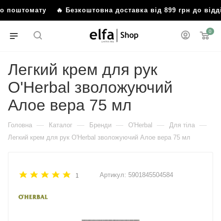
або поштомату
🔥 Безкоштовна доставка від 899 грн до від
0
Легкий крем для рук
O'Herbal зволожуючий
Алое вера 75 мл
—
—
—
—
—
Головна
Каталог
Бренди
O'Herbal
Для тіла
Легкий крем для рук O'Herbal зволожуючий Алое вера 75 мл
Артикул:
5901845504584
1