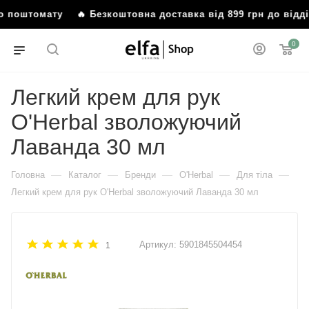
або поштомату
🔥 Безкоштовна доставка від 899 грн до від
0
Легкий крем для рук
O'Herbal зволожуючий
Лаванда 30 мл
—
—
—
—
—
Головна
Каталог
Бренди
O'Herbal
Для тіла
Легкий крем для рук O'Herbal зволожуючий Лаванда 30 мл
Артикул:
5901845504454
1