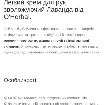
Легкий крем для рук
зволожуючий Лаванда від
O'Herbal.
Цей засіб дбайливо та ефективно впливає на епідерміс,
оскільки містить ретельно відібрані й скомбіновані
рослинні екстракти, живильні олії та інші активні
складові
. У комплексі такі інгредієнти забезпечують шкірі
гідний догляд, націлений на поліпшення її загального стану.
Особливості:
🍃 на 97 % складається з натуральних компонентів;
🍃 завдяки насиченій консистенції добре розподіляється й