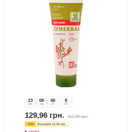
23
08
48
59
0
дн
год
хв
сек
шт
129,96
грн.
152,90
грн.
-
15
%
Економія
22,94
грн.
немає