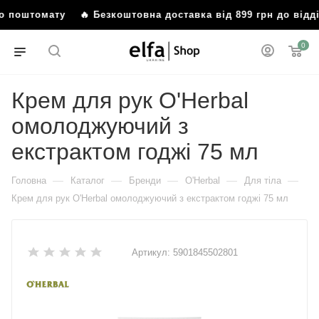
або поштомату
🔥 Безкоштовна доставка від 899 грн до від
0
Крем для рук O'Herbal
омолоджуючий з
екстрактом годжі 75 мл
—
—
—
—
—
Головна
Каталог
Бренди
O'Herbal
Для тіла
Крем для рук O'Herbal омолоджуючий з екстрактом годжі 75 мл
Артикул:
5901845502801