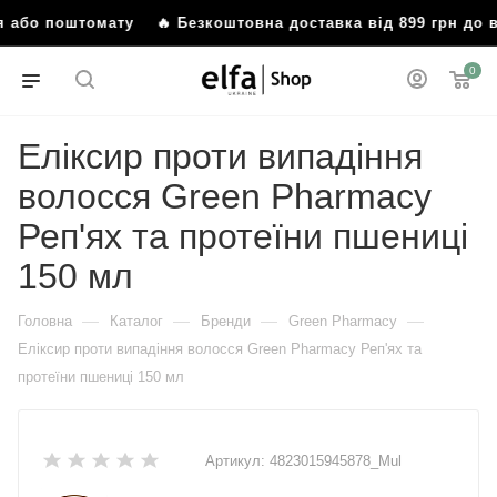
ня або поштомату
🔥 Безкоштовна доставка від 899 грн до
0
Еліксир проти випадіння
волосся Green Pharmacy
Реп'ях та протеїни пшениці
150 мл
—
—
—
—
Головна
Каталог
Бренди
Green Pharmacy
Еліксир проти випадіння волосся Green Pharmacy Реп'ях та
протеїни пшениці 150 мл
Артикул:
4823015945878_Mul