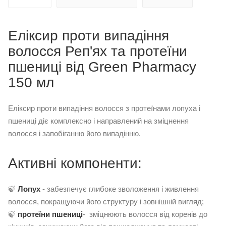
Еліксир проти випадіння
волосся Реп'ях та протеїни
пшениці від Green Pharmacy
150 мл
Еліксир проти випадіння волосся з протеїнами лопуха і
пшениці діє комплексно і направлений на зміцнення
волосся і запобіганню його випадінню.
Активні компоненти:
🍃
Лопух
- забезпечує глибоке зволоження і живлення
волосся, покращуючи його структуру і зовнішній вигляд;
🍃
п
ротеїни пшениці
- зміцнюють волосся від коренів до