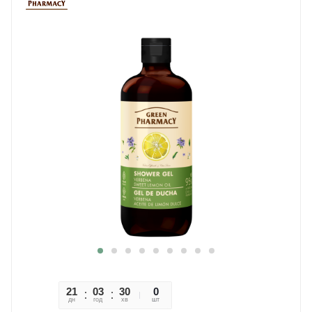
21
03
30
01
0
дн
год
хв
сек
шт