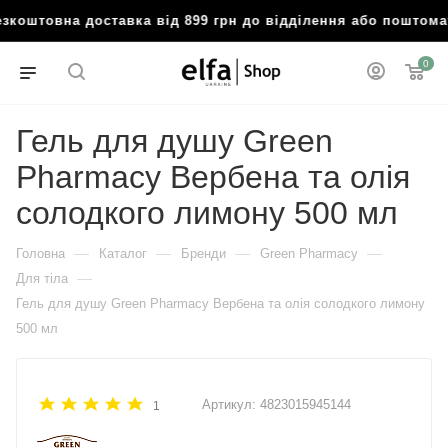
коштовна доставка від 899 грн до відділення або поштом
0
Гель для душу Green
Pharmacy Вербена та олія
солодкого лимону 500 мл
—
—
—
—
Головна
Каталог
Бренди
Green Pharmacy
—
Для тіла
Гель для душу Green Pharmacy Вербена та олія солодкого лимону
500 мл
Артикул:
4823015945144
1