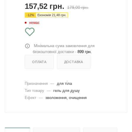
157,52
грн.
179,00
грн.
-
12
%
Економія
21,48
грн.
немає
Мінімальна сума замовлення для
безкоштовної доставки -
899 грн.
ОПЛАТА
ДОСТАВКА
Призначення
—
для тіла
Тип товару
—
гель для душу
Ефект
—
зволоження, очищення