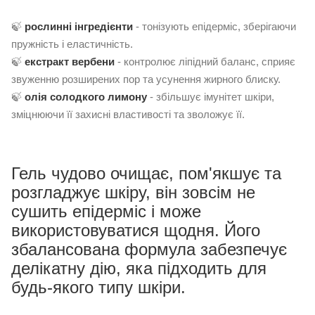
🍃
рослинні інгредієнти
- тонізують епідерміс, зберігаючи
пружність і еластичність.
🍃
екстракт вербени
- контролює ліпідний баланс, сприяє
звуженню розширених пор та усунення жирного блиску.
🍃
олія солодкого лимону
- збільшує імунітет шкіри,
зміцнюючи її захисні властивості та зволожує її.
Гель чудово очищає, пом'якшує та
розгладжує шкіру, він зовсім не
сушить епідерміс і може
використовуватися щодня. Його
збалансована формула забезпечує
делікатну дію, яка підходить для
будь-якого типу шкіри.