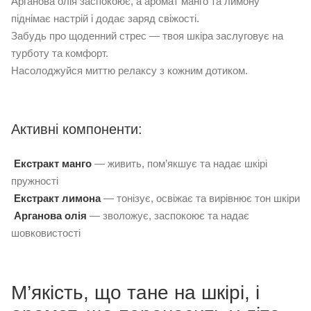
Арганова олія заспокоює, а аромат манго та лимону
піднімає настрій і додає заряд свіжості.
Забудь про щоденний стрес — твоя шкіра заслуговує на
турботу та комфорт.
Насолоджуйся миттю релаксу з кожним дотиком.
Активні компоненти:
Екстракт манго
— живить, пом’якшує та надає шкірі
пружності
Екстракт лимона
— тонізує, освіжає та вирівнює тон шкіри
Арганова олія
— зволожує, заспокоює та надає
шовковистості
М’якість, що тане на шкірі, і