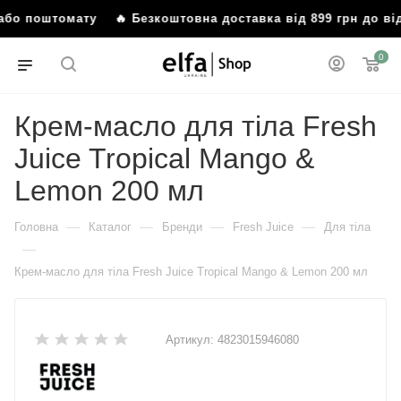
я або поштомату
🔥 Безкоштовна доставка від 899 грн до в
0
Крем-масло для тіла Fresh
Juice Tropical Mango &
Lemon 200 мл
—
—
—
—
Головна
Каталог
Бренди
Fresh Juice
Для тіла
—
Крем-масло для тіла Fresh Juice Tropical Mango & Lemon 200 мл
Артикул:
4823015946080