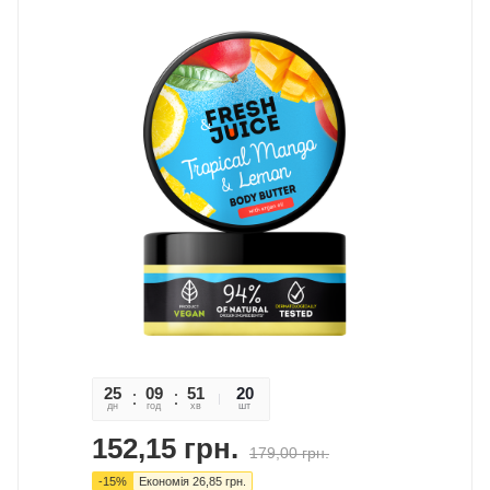
25
09
51
03
20
дн
год
хв
сек
шт
152,15
грн.
179,00
грн.
-
15
%
Економія
26,85
грн.