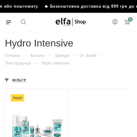
ння або поштомату
🔥 Безкоштовна доставка від 899 грн д
0
Hydro Intensive
—
—
—
—
Головна
Каталог
Бренди
Dr. Santé
—
Лінії продукції
Hydro Intensive
ФІЛЬТР
Акція