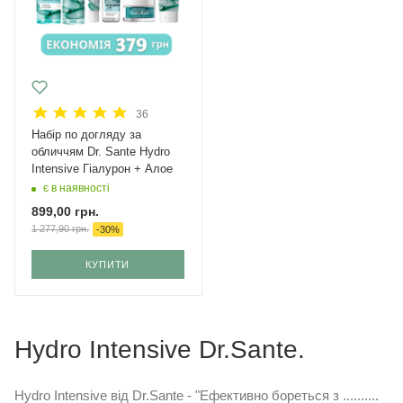
36
Набір по догляду за
обличчям Dr. Sante Hydro
Intensive Гіалурон + Алое
є в наявності
899,00
грн.
1 277,90
грн.
-
30
%
КУПИТИ
Hydro Intensive Dr.Sante.
Hydro Intensive від Dr.Sante - "Ефективно бореться з ..........