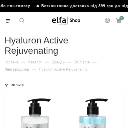
 або поштомату
🔥 Безкоштовна доставка від 899 грн до ві
0
Hyaluron Active
Rejuvenating
—
—
—
—
Головна
Каталог
Бренди
Dr. Santé
—
Лінії продукції
Hyaluron Active Rejuvenating
ФІЛЬТР