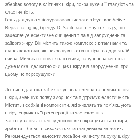
зберігає вологу в клітинах шкіри, покращуючи її гладкість та
еластичність.
Гель для душа з гіалуроновою кислотою Hyaluron Active
Rejuvenating від бренду Dr.Sante має ніжну текстуру, що
забезпечує ефективне очищення тіла від забруднень та
зайвого жиру. Він містить також комплекс з вітамінами та
амінокислотами, які покращують стан шкіри та додають їй
сяйва. Мильна основа з олії оливи, гіалуронова кислота
дуже м'яка, делікатно очищає шкіру від забруднення, при
цьому не пересушуючи.
Лосьйон для тіла забезпечує зволоження та пом'якшення
шкіри, зменшує появу зморшок та підтримує еластичність.
Містить необхідні компоненти, які живлять та пом'якшують
шкіру, сприяють її регенерації та заспокоєнню.
Застосування лосьйону допоможе покращити стан шкіри,
зробити її більш шовковистою та гладенькою на дотик.
Рекомендується наносити лосьйон на чисту та суху шкіру