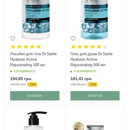
1
Лосьйон для тіла Dr.Sante
Гель для душа Dr.Sante
Hyaluron Active
Hyaluron Active
Rejuvenating 500 мл
Rejuvenating 500 мл
є в наявності
є в наявності
194,65
грн.
161,41
грн.
229,00
грн.
189,90
грн.
-
15
%
-
15
%
КУПИТИ
КУПИТИ