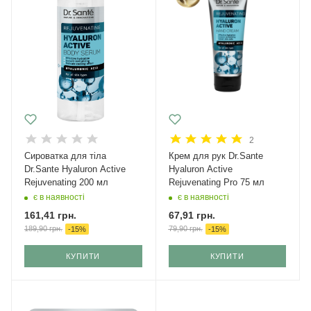
2
Сироватка для тіла
Крем для рук Dr.Sante
Dr.Sante Hyaluron Active
Hyaluron Active
Rejuvenating 200 мл
Rejuvenating Pro 75 мл
є в наявності
є в наявності
161,41
грн.
67,91
грн.
189,90
грн.
79,90
грн.
-
15
%
-
15
%
КУПИТИ
КУПИТИ