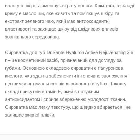
вологу в шкірі та зменшує втрату вологи. Крім того, в складі
крему є масло ши, яке живить та пом'якшує шкіру, та
екстракт зеленого чаю, який має антиоксидантні
властивості та захищає шкіру від шкідливих впливів
зовнішнього середовища.
Сироватка для губ Dr.Sante Hyaluron Active Rejuvenating 3,6
г – це косметичний засіб, призначений для догляду за
губами. Основною складовою сироватки є гіалуронова
кислота, яка здатна забезпечити інтенсивне зволоження і
підтримку оптимального рівня вологості в губах. Також у
складі присутній вітамін Е, який є потужним
антиоксидантом і сприяє збереженню молодості тканин.
Сироватка має легку текстуру, що швидко вбирається і не
залишає жирної плівки.