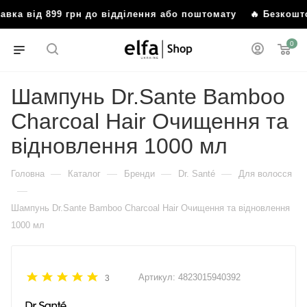
 від 899 грн до відділення або поштомату
🔥 Безкоштовна 
0
Шампунь Dr.Sante Bamboo
Charcoal Hair Очищення та
відновлення 1000 мл
—
—
—
—
Головна
Каталог
Бренди
Dr. Santé
Для волосся
—
Шампунь Dr.Sante Bamboo Charcoal Hair Очищення та відновлення
1000 мл
Артикул:
4823015940392
3