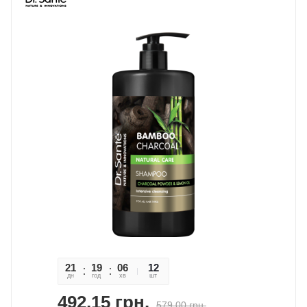
21
19
06
46
12
дн
год
хв
сек
шт
492,15
грн.
579,00
грн.