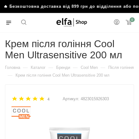
Безкоштовна доставка від 899 грн до відділення або пошт
0
Крем після гоління Cool
Men Ultrasensitive 200 мл
—
—
—
—
Головна
Каталог
Бренди
Cool Men
Після гоління
—
Крем після гоління Cool Men Ultrasensitive 200 мл
Артикул:
4823015926303
4