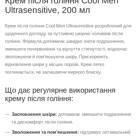
Крем після гоління Cool Men
Ultrasensitive, 200 мл
Крем після гоління Cool Men Ultrasensitive розроблений для
щоденного догляду за чутливою шкірою чоловіків після
гоління. Формула допомагає швидко зняти подразнення,
зменшити почервоніння та відчуття стягнутості, водночас
зволожуючи й пом’якшуючи шкіру. Прискорюють
відновлення шкіри у місцях порізів. Крем легко
поглинається, не залишаючи жирного блиску.
Що дає регулярне використання
крему після гоління:
Заспокоєння шкіри:
допомагає зменшити подразнення
та дискомфорт після гоління.
Зволоження та пом’якшення:
підтримує оптимальний