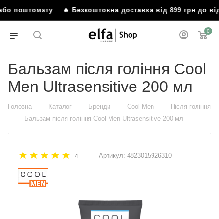
 або поштомату
🔥 Безкоштовна доставка від 899 грн до ві
0
Бальзам після гоління Cool
Men Ultrasensitive 200 мл
—
—
—
—
Головна
Каталог
Бренди
Cool Men
Після гоління
—
Бальзам після гоління Cool Men Ultrasensitive 200 мл
Артикул:
4823015926310
4