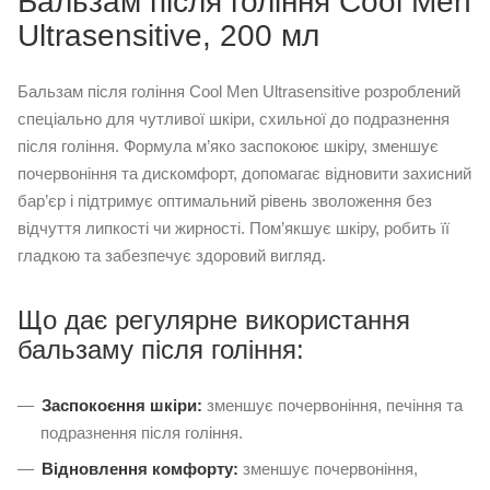
Бальзам після гоління Cool Men
Ultrasensitive, 200 мл
Бальзам після гоління Cool Men Ultrasensitive розроблений
спеціально для чутливої шкіри, схильної до подразнення
після гоління. Формула м’яко заспокоює шкіру, зменшує
почервоніння та дискомфорт, допомагає відновити захисний
бар’єр і підтримує оптимальний рівень зволоження без
відчуття липкості чи жирності. Пом’якшує шкіру, робить її
гладкою та забезпечує здоровий вигляд.
Що дає регулярне використання
бальзаму після гоління:
Заспокоєння шкіри:
зменшує почервоніння, печіння та
подразнення після гоління.
Відновлення комфорту:
зменшує почервоніння,