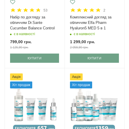
53
2
Набір по догляду за
Комплексний догляд за
обличчям Dr.Sante
обличчям Elfa Pharm
Cucumber Balance Control
Hyaluron5 MED 5 в 1
є в наявності
є в наявності
799,00
грн.
1 299,00
грн.
1 126,90
грн.
2 059,90
грн.
КУПИТИ
КУПИТИ
Акція
Акція
Хіт продаж
Хіт продаж