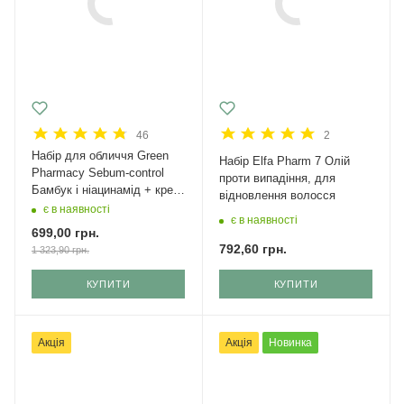
46
2
Набір для обличчя Green
Набір Elfa Pharm 7 Олій
Рharmacy Sebum-control
проти випадіння, для
Бамбук і ніацинамід + крем
відновлення волосся
з SPF 50
є в наявності
є в наявності
699,00
грн.
792,60
грн.
1 323,90
грн.
КУПИТИ
КУПИТИ
Акція
Акція
Новинка