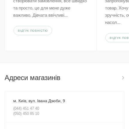
створювати замовлення, все швидко
запропонува
та просто, це для мене дуже
товар. Хочу
важливо. Дівчата ввічливі...
зручність, 
насол...
ВІДГУК ПОВНІСТЮ
ВІДГУК ПО
Адреси магазинів
м. Київ, вул. Івана Дзюби, 9
(044) 451 47 40
(050) 450 85 10