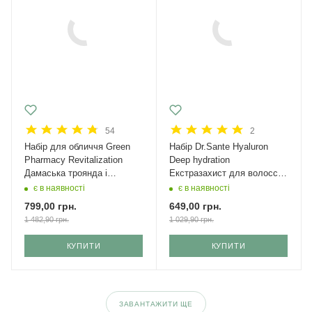
54
2
Набір для обличчя Green
Набір Dr.Sante Hyaluron
Рharmacy Revitalization
Deep hydration
Дамаська троянда і
Екстразахист для волосся
кераміди + крем з SPF 50
Міні
є в наявності
є в наявності
799,00
грн.
649,00
грн.
1 482,90
грн.
1 029,90
грн.
КУПИТИ
КУПИТИ
ЗАВАНТАЖИТИ ЩЕ