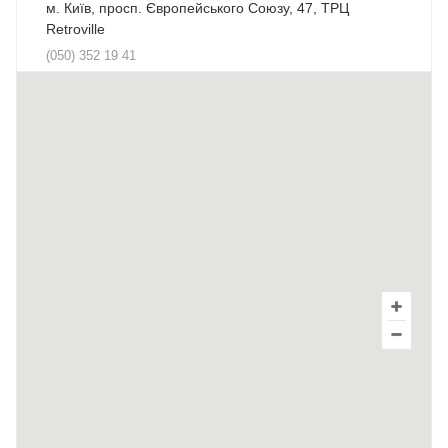
м. Київ, просп. Європейського Союзу, 47, ТРЦ
Retroville
(050) 352 19 41
м. Київ, пр-т Броварський, 17. ТЦ Novus
(050) 406 41 05
м. Київ, вул. Декабристів, 9е ТЦ ХарьОК
(095) 270 64 54
м. Київ, Бессарабська площа, 1, ТЦ "Метроград",
квартал "Все для дому"
(050) 428 03 90
м. Малин, вул. Володимирська, 21 а.
(050) 444 41 13