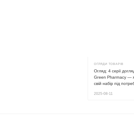
ОГЛЯДИ ТОВАРІВ
КОРИСНІ ПОРАДИ
Огляд: 4 серії догл
Гід: Догляд за тілом влітку —
Green Pharmacy — 
депіляція і базові рекомендації.
свій набір під потре
2025-08-26
2025-08-11