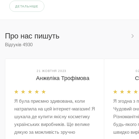
ДЕТАЛЬНІШЕ
Про нас пишуть
Відгуків
4930
21 ЖОВТНЯ 2023
0
Анжеліка Трофімова
С
Я була приємно здивована, коли
Я згодна з 
натрапила на цей інтернет-магазин! Я
Чудовий он
шукала де купити якісну косметику
Різноманітн
українських виробників. Ще велике
будь-якого 
дякую за можливість зручно
швидко вирі