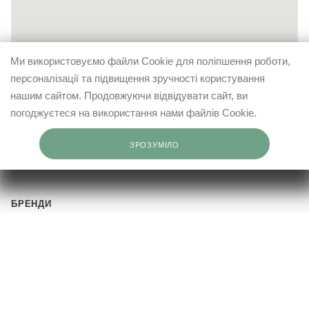
м. Коростень, вул.Залізнична, 2
(050) 387 55 69
Ми використовуємо файли Cookie для поліпшення роботи,
персоналізації та підвищення зручності користування
смт. Чоповичі, вул. Героїв України, 20
нашим сайтом. Продовжуючи відвідувати сайт, ви
(050) 391 50 56
погоджуєтеся на використання нами файлів Cookie.
КАТАЛОГ
ЗРОЗУМІЛО
м. Житомир, вул. Київська, 77 ТЦ Глобал
АКЦІЇ
(050) 387 02 44
БРЕНДИ
м. Вишневе, вул. Святошинська, 28а. ТЦ Novus
(050) 353 91 06
ПРО ELFASHOP
м.Чернігів, пр. Перемоги, 90
ІНФОРМАЦІЯ
(050) 341 89 32