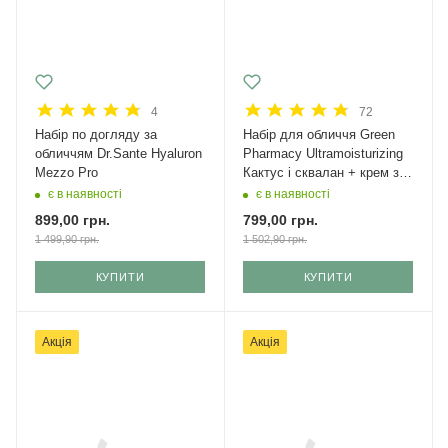
4
72
Набір по догляду за
Набір для обличчя Green
обличчям Dr.Sante Hyaluron
Рharmacy Ultramoisturizing
Mezzo Pro
Кактус і сквалан + крем з
SPF 50
є в наявності
є в наявності
899,00
грн.
799,00
грн.
1 499,90
грн.
1 502,90
грн.
КУПИТИ
КУПИТИ
Акція
Акція