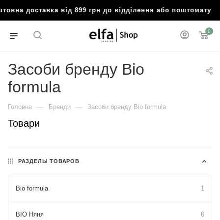
товна доставка від 899 грн до відділення або поштомату

0
Засоби бренду Bio
formula
—
—
Головна
Бренди
Засоби бренду Bio formula
Товари
РАЗДЕЛЫ ТОВАРОВ
Bio formula
1
BIO Няня
6