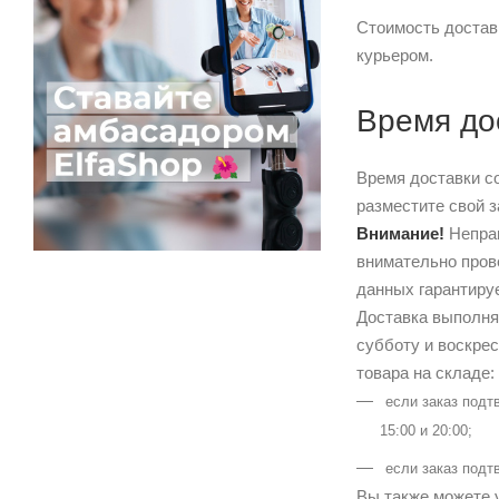
Стоимость доставк
курьером.
Время до
Время доставки с
разместите свой з
Внимание!
Неправ
внимательно пров
данных гарантиру
Доставка выполняе
субботу и воскре
товара на складе:
если заказ подт
15:00 и 20:00;
если заказ подт
Вы также можете у