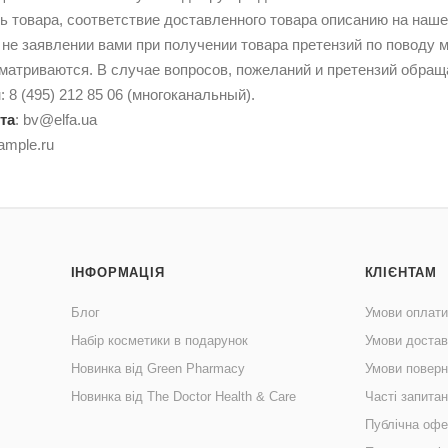
 товара, соответствие доставленного товара описанию на наше
 не заявлении вами при получении товара претензий по поводу
сматриваются. В случае вопросов, пожеланий и претензий обра
и
: 8 (495) 212 85 06 (многоканальный).
та
:
bv@elfa.ua
ample.ru
ІНФОРМАЦІЯ
КЛІЄНТАМ
Блог
Умови оплати
Набір косметики в подарунок
Умови достав
Новинка від Green Pharmacy
Умови поверн
Новинка від The Doctor Health & Care
Часті запита
Публічна офе