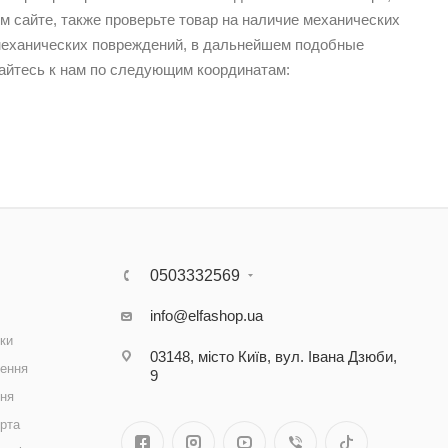
м сайте, также проверьте товар на наличие механических
 механических повреждений, в дальнейшем подобные
щайтесь к нам по следующим координатам:
0503332569
info@elfashop.ua
ки
03148, місто Київ, вул. Івана Дзюби,
ення
9
ння
рта