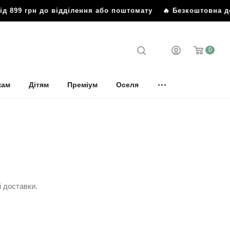
 899 грн до відділення або поштомату
🔥 Безкоштовна дос
0
кам
Дітям
Преміум
Оселя
 доставки.