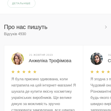
ДЕТАЛЬНІШЕ
Про нас пишуть
Відгуків
4930
21 ЖОВТНЯ 2023
0
Анжеліка Трофімова
С
Я була приємно здивована, коли
Я згодна з 
натрапила на цей інтернет-магазин! Я
Чудовий он
шукала де купити якісну косметику
Різноманітн
українських виробників. Ще велике
будь-якого 
дякую за можливість зручно
швидко вирі
створювати замовлення, все швидко
запропонува