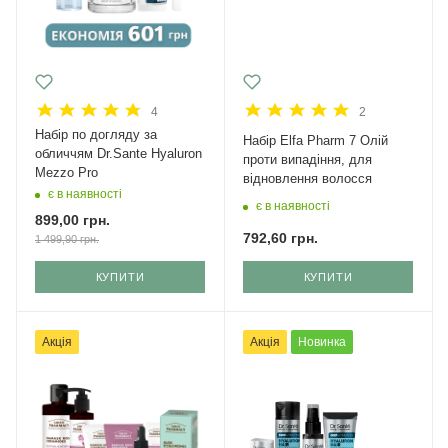
4
2
Набір по догляду за
Набір Elfa Pharm 7 Олій
обличчям Dr.Sante Hyaluron
проти випадіння, для
Mezzo Pro
відновлення волосся
є в наявності
є в наявності
899,00
грн.
792,60
грн.
1 499,90
грн.
КУПИТИ
КУПИТИ
Акція
Акція
Новинка