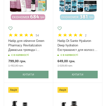
54
2
Набір для обличчя Green
Набір Dr.Sante Hyaluron
Рharmacy Revitalization
Deep hydration
Дамаська троянда і
Екстразахист для волосся
кераміди + крем з SPF 50
Міні
є в наявності
є в наявності
799,00
грн.
649,00
грн.
1 482,90
грн.
1 029,90
грн.
КУПИТИ
КУПИТИ
Акція
Акція