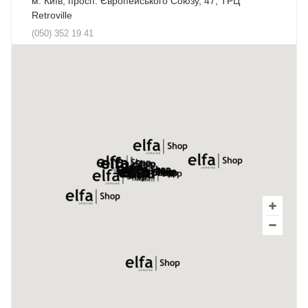
м. Київ, просп. Європейського Союзу, 47, ТРЦ
Retroville
(050) 352 19 41
м. Київ, пр-т Броварський, 17. ТЦ Novus
(050) 406 41 05
м. Київ, вул. Декабристів, 9е ТЦ ХарьОК
(095) 270 64 54
м. Київ, Бессарабська площа, 1, ТЦ "Метроград",
квартал "Все для дому"
(050) 428 03 90
м. Малин, вул. Володимирська, 21 а.
(050) 444 41 13