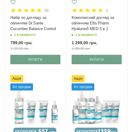
53
2
Набір по догляду за
Комплексний догляд за
обличчям Dr.Sante
обличчям Elfa Pharm
Cucumber Balance Control
Hyaluron5 MED 5 в 1
є в наявності
є в наявності
799,00
грн.
1 299,00
грн.
1 126,90
грн.
2 059,90
грн.
КУПИТИ
КУПИТИ
Акція
Акція
Хіт продаж
Хіт продаж