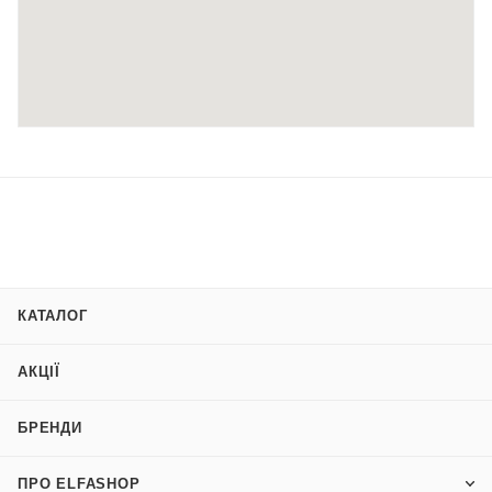
м. Коростень, вул.Залізнична, 2
(050) 387 55 69
смт. Чоповичі, вул. Героїв України, 20
(050) 391 50 56
м. Житомир, вул. Київська, 77 ТЦ Глобал
(050) 387 02 44
КАТАЛОГ
м. Вишневе, вул. Святошинська, 28а. ТЦ Novus
(050) 353 91 06
АКЦІЇ
м.Чернігів, пр. Перемоги, 90
БРЕНДИ
(050) 341 89 32
ПРО ELFASHOP