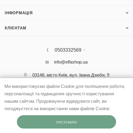
м. Бориспіль, вул.Київський шлях, 2/6. ТРЦ AeroMall
ІНФОРМАЦІЯ
(050) 337 36 84
КЛІЄНТАМ
м. Ірпінь, вул. Центральна, 29. ТЦ IRPEN-CITY
(050) 352 75 06
0503332569
м.Одеса, вул. Давіда Ойстраха, 32. ТРЦ CITY
info@elfashop.ua
CENTER
(050) 482 55 04
03148, місто Київ, вул. Івана Дзюби, 9
Ми використовуємо файли Cookie для поліпшення роботи,
м. Буча, вул. Вокзальна, 2г
персоналізації та підвищення зручності користування
(050) 302 47 46
нашим сайтом. Продовжуючи відвідувати сайт, ви
погоджуєтеся на використання нами файлів Cookie.
м. Суми, вул. 9-го травня, 4.
ЗРОЗУМІЛО
(050) 444 41 20