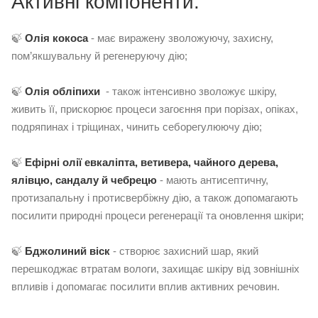
Активні компоненти:
🍃
О
лія кокоса
- має виражену зволожуючу, захисну,
пом’якшувальну й регенеруючу дію;
🍃
О
лія обліпихи
- також інтенсивно зволожує шкіру,
живить її, прискорює процеси загоєння при порізах, опіках,
подряпинах і тріщинах, чинить себорегулюючу дію;
🍃
Е
фірні олії евкаліпта, ветивера, чайного дерева,
ялівцю, сандалу й чебрецю
- мають антисептичну,
протизапальну і протисвербіжну дію, а також допомагають
посилити природні процеси регенерації та оновлення шкіри;
🍃
Бджолиний віск
- створює захисний шар, який
перешкоджає втратам вологи, захищає шкіру від зовнішніх
впливів і допомагає посилити вплив активних речовин.