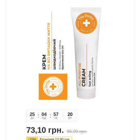
25
04
57
11
20
дн
год
хв
сек
шт
73,10
грн.
86,00
грн.
-
15
%
Економія
12,90
грн.