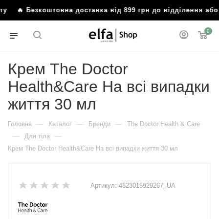
ату
🔥 Безкоштовна доставка від 899 грн до відділення аб
0
Крем The Doctor
Health&Care На всі випадки
життя 30 мл
—
—
—
Головна
Каталог
Бренди
The Doctor Health & Care
—
—
Для тіла
Крем The Doctor Health&Care На всі випадки життя 30 мл
Артикул:
4823015929267_UA