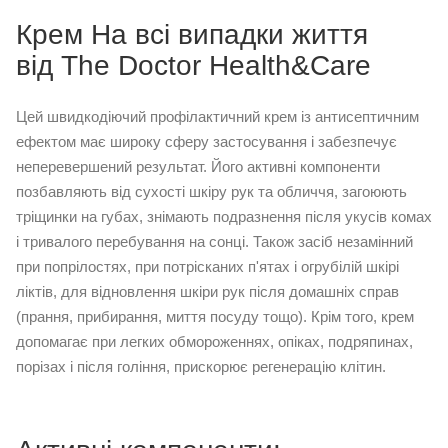
Крем На всі випадки життя
від The Doctor Health&Care
Цей швидкодіючий профілактичний крем із антисептичним
ефектом має широку сферу застосування і забезпечує
неперевершений результат. Його активні компоненти
позбавляють від сухості шкіру рук та обличчя, загоюють
тріщинки на губах, знімають подразнення після укусів комах
і тривалого перебування на сонці. Також засіб незамінний
при попрілостях, при потрісканих п'ятах і огрубілій шкірі
ліктів, для відновлення шкіри рук після домашніх справ
(прання, прибирання, миття посуду тощо). Крім того, крем
допомагає при легких обмороженнях, опіках, подряпинах,
порізах і після гоління, прискорює регенерацію клітин.