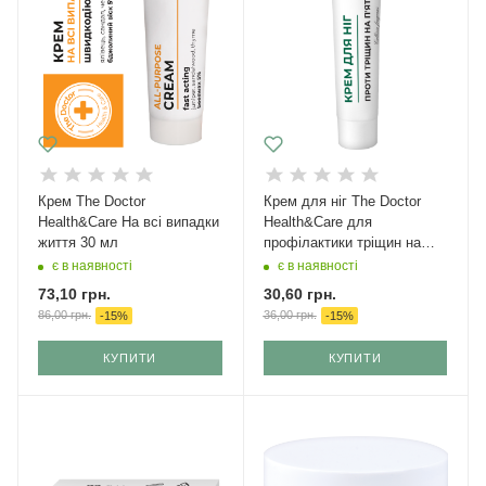
Крем The Doctor
Крем для ніг The Doctor
Health&Care На всі випадки
Health&Care для
життя 30 мл
профілактики тріщин на
п'ятах з золотим вусом 42
є в наявності
є в наявності
мл
73,10
грн.
30,60
грн.
86,00
грн.
36,00
грн.
-
15
%
-
15
%
КУПИТИ
КУПИТИ