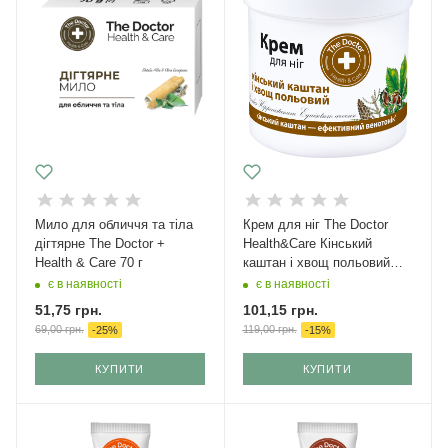
Мило для обличчя та тіла
Крем для ніг The Doctor
дігтярне The Doctor +
Health&Care Кінський
Health & Care 70 г
каштан і хвощ польовий
Профілактика варикозу 250
є в наявності
є в наявності
мл
51,75
грн.
101,15
грн.
69,00
грн.
119,00
грн.
-
25
%
-
15
%
КУПИТИ
КУПИТИ