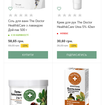
Cіль для ванн The Doctor
Крем для рук The Doctor
Health&Care з лавандою
Health&Care Urea 5% 42мл
Дой-пак 500 г
немає
є в наявності
30,60
грн.
58,65
грн.
36,00
грн.
69,00
грн.
-
15
%
-
15
%
КУПИТИ
ПІДПИСАТИСЬ