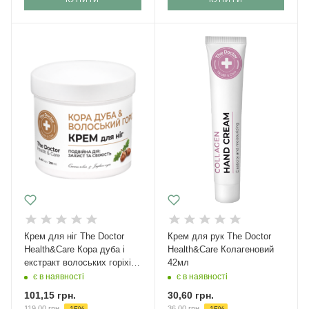
Крем для ніг The Doctor
Крем для рук The Doctor
Health&Care Кора дуба і
Health&Care Колагеновий
екстракт волоських горіхів
42мл
Профілактика тріщин на
є в наявності
є в наявності
п'ятах 250 мл
101,15
грн.
30,60
грн.
119,00
грн.
36,00
грн.
-
15
%
-
15
%