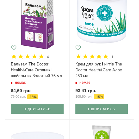
4
1
Бальзам The Doctor
Крем для рук і нігтів The
Health&Care Окопник і
Doctor Health&Care Алое
шабельник болотний 75 мл
250 мл
немає
немає
64,60
грн.
93,41
грн.
76,00
грн.
109,90
грн.
-
15
%
-
15
%
ПІДПИСАТИСЬ
ПІДПИСАТИСЬ