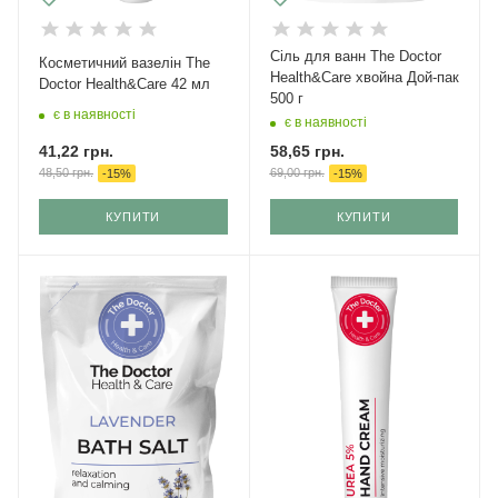
Cіль для ванн The Doctor
Косметичний вазелін The
Health&Care хвойна Дой-пак
Doctor Health&Care 42 мл
500 г
є в наявності
є в наявності
41,22
грн.
58,65
грн.
48,50
грн.
69,00
грн.
-
15
%
-
15
%
КУПИТИ
КУПИТИ