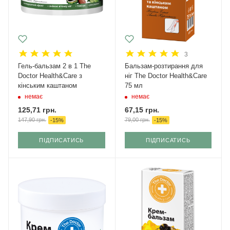
3
Гель-бальзам 2 в 1 The
Бальзам-розтирання для
Doctor Health&Care з
ніг The Doctor Health&Care
кінським каштаном
75 мл
немає
немає
125,71
грн.
67,15
грн.
147,90
грн.
79,00
грн.
-
15
%
-
15
%
ПІДПИСАТИСЬ
ПІДПИСАТИСЬ