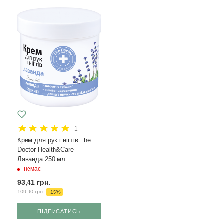
1
Крем для рук і нігтів The
Doctor Health&Care
Лаванда 250 мл
немає
93,41
грн.
109,90
грн.
-
15
%
ПІДПИСАТИСЬ