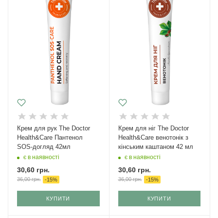
Крем для рук The Doctor
Крем для ніг The Doctor
Health&Care Пантенол
Health&Care венотонік з
SOS-догляд 42мл
кінським каштаном 42 мл
є в наявності
є в наявності
30,60
грн.
30,60
грн.
36,00
грн.
36,00
грн.
-
15
%
-
15
%
КУПИТИ
КУПИТИ