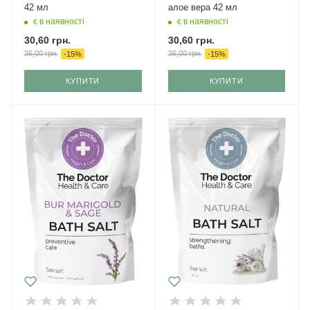
42 мл
алое вера 42 мл
є в наявності
є в наявності
30,60
грн.
30,60
грн.
36,00
грн.
36,00
грн.
-
15
%
-
15
%
КУПИТИ
КУПИТИ