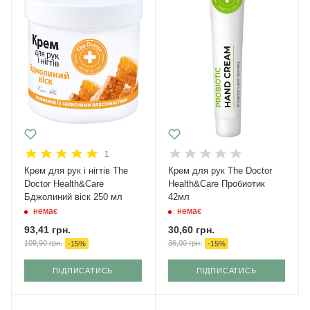
1
Крем для рук і нігтів The
Крем для рук The Doctor
Doctor Health&Care
Health&Care Пробиотик
Бджолиний віск 250 мл
42мл
немає
немає
93,41
грн.
30,60
грн.
109,90
грн.
36,00
грн.
-
15
%
-
15
%
ПІДПИСАТИСЬ
ПІДПИСАТИСЬ