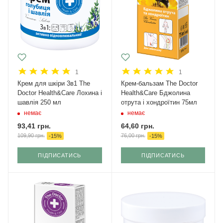
1
1
Крем для шкіри 3в1 The
Крем-бальзам The Doctor
Doctor Health&Care Лохина і
Health&Care Бджолина
шавлія 250 мл
отрута і хондроїтин 75мл
немає
немає
93,41
грн.
64,60
грн.
109,90
грн.
76,00
грн.
-
15
%
-
15
%
ПІДПИСАТИСЬ
ПІДПИСАТИСЬ