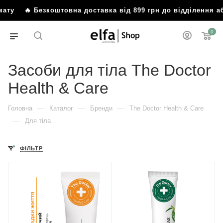
у
🔥 Безкоштовна доставка від 899 грн до відділення або
0
Засоби для тіла The Doctor
Health & Care
—
—
—
Головна
Каталог
Бренди
The Doctor Health & Care
—
Для тіла
ФІЛЬТР