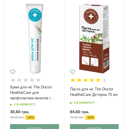
2
Крем для ніг The Doctor
Паста для ніг The Doctor
Health&Care для
Health&Care Дігтярна 75 мл
профілактики мозолів і
є в наявності
натоптишів з білою вербою
є в наявності
42 мл
64,60
грн.
30,60
грн.
76,00
грн.
36,00
грн.
-
15
%
-
15
%
КУПИТИ
КУПИТИ