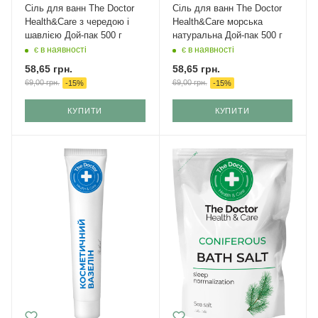
Cіль для ванн The Doctor
Cіль для ванн The Doctor
Health&Care з чередою і
Health&Care морська
шавлією Дой-пак 500 г
натуральна Дой-пак 500 г
є в наявності
є в наявності
58,65
грн.
58,65
грн.
69,00
грн.
69,00
грн.
-
15
%
-
15
%
КУПИТИ
КУПИТИ