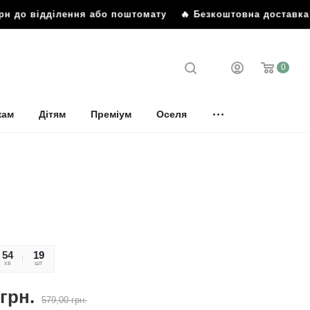
н до відділення або поштомату
🔥 Безкоштовна доставка ві
0
кам
Дітям
Преміум
Оселя
54
24
19
хв
сек
шт
грн.
579,00
грн.