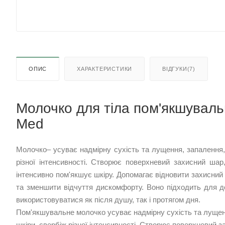
ОПИС
ХАРАКТЕРИСТИКИ
ВІДГУКИ(7)
Молочко для тіла пом'якшувальн
Med
Молочко– усуває надмірну сухість та лущення, запалення,
різної інтенсивності. Створює поверхневий захисний шар
інтенсивно пом'якшує шкіру. Допомагає відновити захисний б
та зменшити відчуття дискомфорту. Воно підходить для д
використовуватися як після душу, так і протягом дня.
Пом'якшувальне молочко усуває надмірну сухість та лущен
шкіри, свербіж різної інтенсивності. Створює поверхневий 