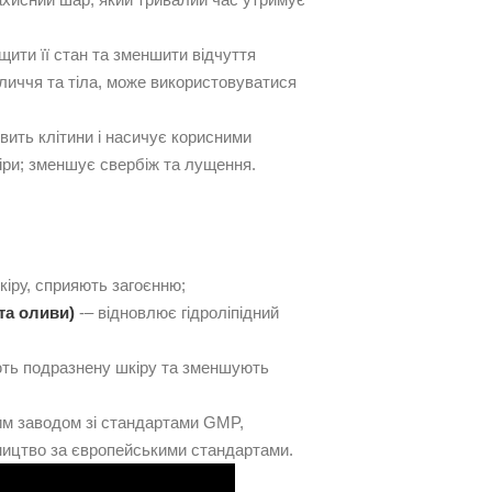
щити її стан та зменшити відчуття
личчя та тіла, може використовуватися
вить клітини і насичує корисними
іри; зменшує свербіж та лущення.
іру, сприяють загоєнню;
 та оливи)
-– відновлює гідроліпідний
ть подразнену шкіру та зменшують
им заводом зі стандартами GMP,
бництво за європейськими стандартами.