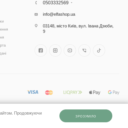
0503332569
info@elfashop.ua
ки
03148, місто Київ, вул. Івана Дзюби,
ення
9
ння
рта
дані
 сайтом. Продовжуючи
ЗРОЗУМІЛО