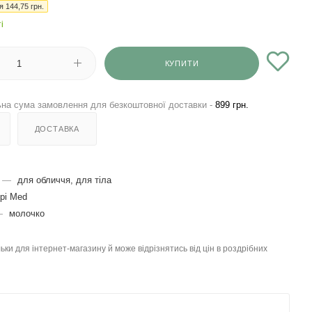
ія
144,75
грн.
і
КУПИТИ
на сума замовлення для безкоштовної доставки -
899 грн.
ДОСТАВКА
—
для обличчя, для тіла
pi Med
—
молочко
льки для інтернет-магазину й може відрізнятись від цін в роздрібних