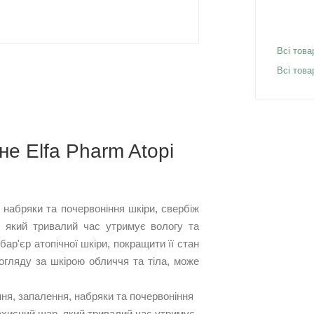
Всі това
Всі това
е Elfa Pharm Atopi
 набряки та почервоніння шкіри, свербіж
, який тривалий час утримує вологу та
ар'єр атопічної шкіри, покращити її стан
огляду за шкірою обличчя та тіла, може
ня, запалення, набряки та почервоніння
захисний шар, який тривалий час утримує