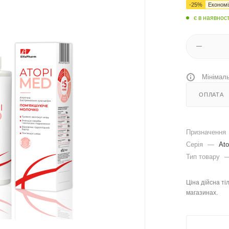
-
25
%
Економ
є в наявност
Мінімаль
ОПЛАТА
Призначення
Серія
—
Ato
Тип товару
Ціна дійсна ті
магазинах.