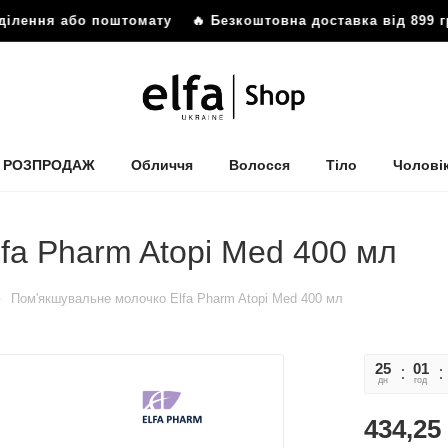
ілення або поштомату
🔥 Безкоштовна доставка від 899 гр
РОЗПРОДАЖ
Обличчя
Волосся
Тіло
Чолові
fa Pharm Atopi Med 400 мл
—
Пом'якшувальне молочко Elfa Pharm Atopi Med 400 мл
25
01
дн
год
434,25