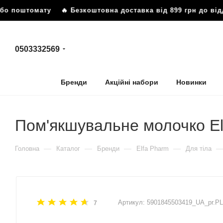
бо поштомату
🔥 Безкоштовна доставка від 899 грн до відд
0503332569
Бренди
Акційні набори
Новинки
Пом'якшувальне молочко El
—
—
—
—
Головна
Каталог
Бренди
Elfa Pharm
Для тіла
Артикул:
5901845503419_UA_pr.PL
7