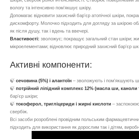
вологу та інтенсивно пом'якшує шкіру.
Допомагає відновити захисний бар'єр атопічної шкіри, покра
дискомфорту. Молочко підходить для догляду за шкірою об
як після душу, так і вдень та ввечері.
Властивості:
зволожує; покращує загальний стан шкіри; жи
мікроелементами; відновлює природний захисний бар'єр шк
Активні компоненти:
🍃
сечовина (5%) і алантоїн
– зволожують і пом'якшують шк
🍃
потрійний ліпідний комплекс 12% (масла ши, каноли
бар'єр шкіри;
🍃
токоферол, тригліцериди і жирні кислоти
– заспокоюю
свербіж.
Всі засоби розроблені провідним польським фармацевтичн
підходить для використання як дорослим так і дітям, виро