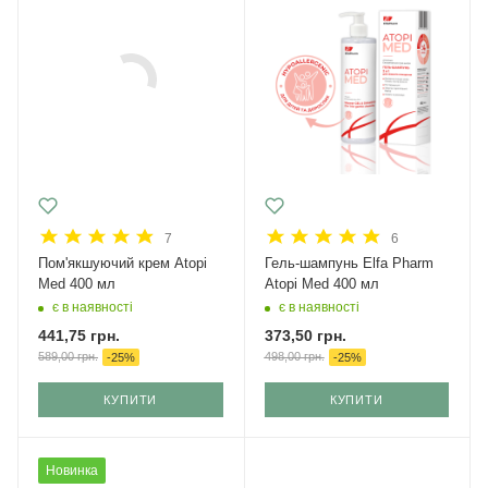
7
6
Пом'якшуючий крем Atopi
Гель-шампунь Elfa Pharm
Med 400 мл
Atopi Med 400 мл
є в наявності
є в наявності
441,75
грн.
373,50
грн.
589,00
грн.
498,00
грн.
-
25
%
-
25
%
КУПИТИ
КУПИТИ
Новинка