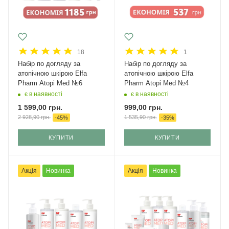
18
1
Набір по догляду за
Набір по догляду за
атопічною шкірою Elfa
атопічною шкірою Elfa
Pharm Atopi Med №6
Pharm Atopi Med №4
є в наявності
є в наявності
1 599,00
грн.
999,00
грн.
2 928,90
грн.
1 535,90
грн.
-
45
%
-
35
%
КУПИТИ
КУПИТИ
Акція
Новинка
Акція
Новинка