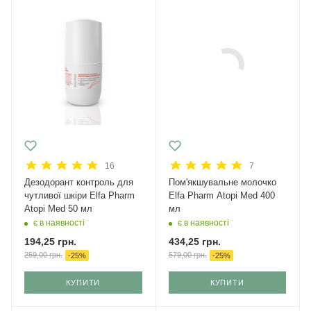
16
7
Дезодорант контроль для
Пом'якшувальне молочко
чутливої шкіри Elfa Pharm
Elfa Pharm Atopi Med 400
Atopi Med 50 мл
мл
є в наявності
є в наявності
194,25
грн.
434,25
грн.
259,00
грн.
579,00
грн.
-
25
%
-
25
%
КУПИТИ
КУПИТИ