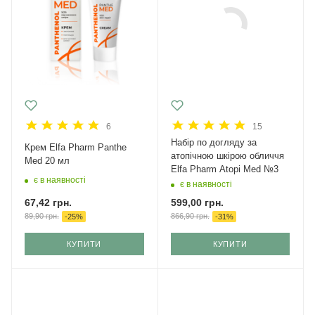
6
15
Набір по догляду за
Крем Elfa Pharm Panthe
атопічною шкірою обличчя
Med 20 мл
Elfa Pharm Atopi Med №3
є в наявності
є в наявності
67,42
грн.
599,00
грн.
89,90
грн.
866,90
грн.
-
25
%
-
31
%
КУПИТИ
КУПИТИ