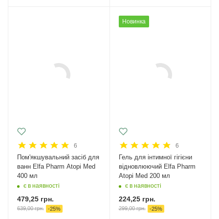
Новинка
6
6
Пом'якшувальний засіб для
Гель для інтимної гігієни
ванн Elfa Pharm Atopi Med
відновлюючий Elfa Pharm
400 мл
Atopi Med 200 мл
є в наявності
є в наявності
479,25
грн.
224,25
грн.
639,00
грн.
299,00
грн.
-
25
%
-
25
%