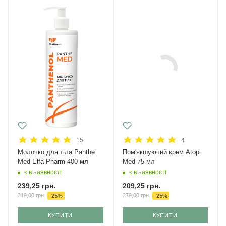
15
4
Молочко для тіла Panthe
Пом'якшуючий крем Atopi
Med Elfa Pharm 400 мл
Med 75 мл
є в наявності
є в наявності
239,25
грн.
209,25
грн.
319,00
грн.
279,00
грн.
-
25
%
-
25
%
КУПИТИ
КУПИТИ