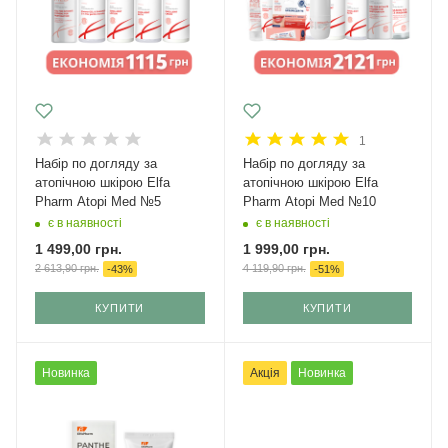
1
Набір по догляду за
Набір по догляду за
атопічною шкірою Elfa
атопічною шкірою Elfa
Pharm Atopi Med №5
Pharm Atopi Med №10
є в наявності
є в наявності
1 499,00
грн.
1 999,00
грн.
2 613,90
грн.
4 119,90
грн.
-
43
%
-
51
%
КУПИТИ
КУПИТИ
Новинка
Акція
Новинка