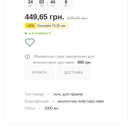
24
03
44
23
6
дн
год
хв
сек
шт
449,65
грн.
529,00
грн.
-
15
%
Економія
79,35
грн.
є в наявності
Мінімальна сума замовлення для
безкоштовної доставки -
899 грн.
ОПЛАТА
ДОСТАВКА
Тип товару
—
гель для прання
Класифікація
—
екологічна побутова хімія
Об'єм
—
1000 мл