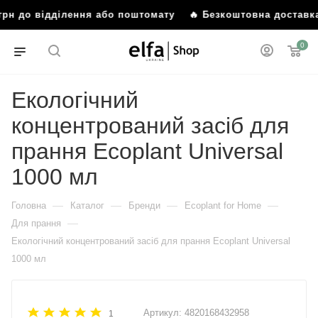
грн до відділення або поштомату
🔥 Безкоштовна доставка
0
Екологічний
концентрований засіб для
прання Ecoplant Universal
1000 мл
—
—
—
—
Головна
Каталог
Бренди
Ecoplant for Home
—
Для прання
Екологічний концентрований засіб для прання Ecoplant Universal
1000 мл
Артикул:
4820168432958
1