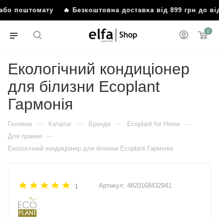
 або поштомату
🔥 Безкоштовна доставка від 899 грн до в
0
Екологічний кондиціонер
для білизни Ecoplant
Гармонія
—
—
—
—
Головна
Каталог
Бренди
Ecoplant for Home
—
Для прання
Екологічний кондиціонер для білизни Ecoplant Гармонія
Артикул:
4820168432941
1