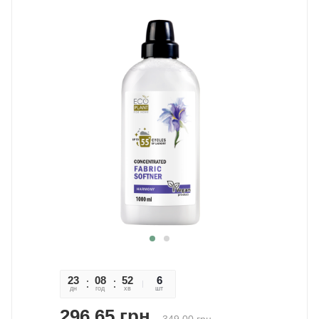
23
08
52
01
6
дн
год
хв
сек
шт
296,65
грн.