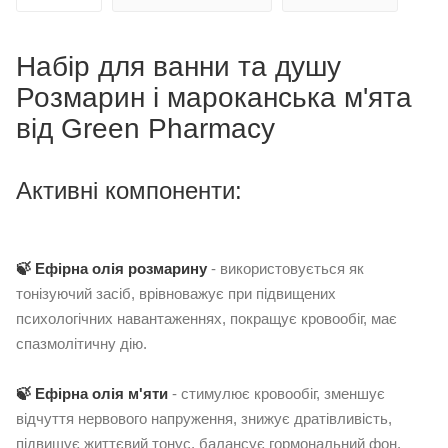
Набір для ванни та душу
Розмарин і мароканська м'ята
від Green Pharmacy
Активні компоненти:
🍃
Е
фірна олія розмарину
- використовується як
тонізуючий засіб, врівноважує при підвищених
психологічних навантаженнях, покращує кровообіг, має
спазмолітичну дію.
🍃 Ефірна олія м'яти
- стимулює кровообіг, зменшує
відчуття нервового напруження, знижує дратівливість,
підвищує життєвий тонус, балансує гормональний фон.