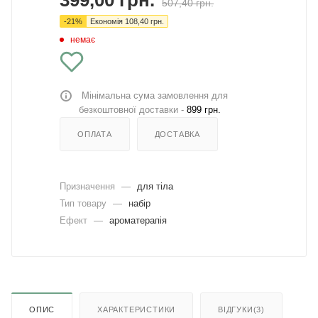
399,00
грн.
507,40
грн.
-
21
%
Економія
108,40
грн.
немає
Мінімальна сума замовлення для
безкоштовної доставки -
899 грн.
ОПЛАТА
ДОСТАВКА
Призначення
—
для тіла
Тип товару
—
набір
Ефект
—
ароматерапія
ОПИС
ХАРАКТЕРИСТИКИ
ВІДГУКИ(3)