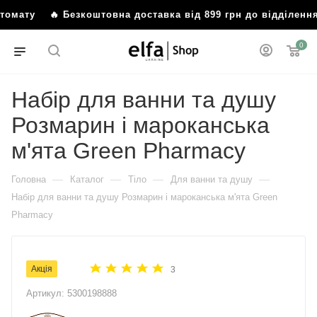
мату
🔥 Безкоштовна доставка від 899 грн до відділення а
0
Набір для ванни та душу
Розмарин і мароканська
м'ята Green Pharmacy
—
—
—
—
Головна
Каталог
Тіло
Для ванни та душу
Набір для ванни та душу Розмарин і мароканська м'ята Green
Pharmacy
Акція
3
Артикул:
5300198888