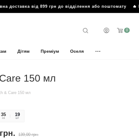
 доставка від 899 грн до відділення або поштомату
🔥 Без
0
кам
Дітям
Преміум
Оселя
 Care 150 мл
th & Care 150 мл
35
10
19
хв
сек
шт
грн.
139,00
грн.