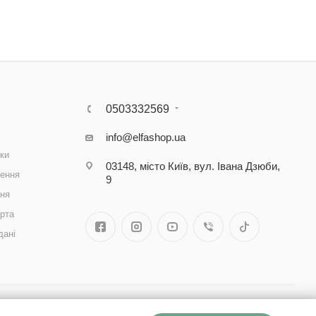
0503332569
info@elfashop.ua
ки
03148, місто Київ, вул. Івана Дзюби,
ення
9
ння
рта
дані