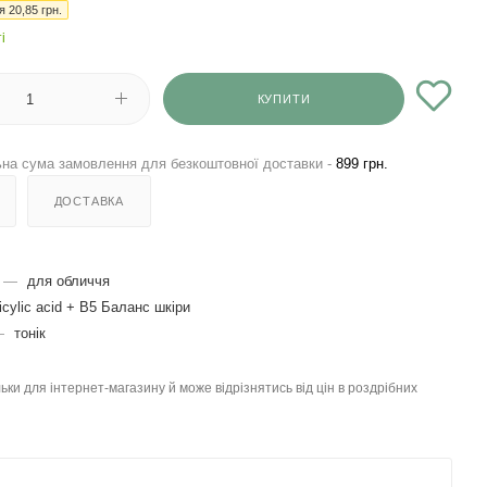
ія
20,85
грн.
і
КУПИТИ
на сума замовлення для безкоштовної доставки -
899 грн.
ДОСТАВКА
—
для обличчя
icylic acid + B5 Баланс шкіри
—
тонік
льки для інтернет-магазину й може відрізнятись від цін в роздрібних