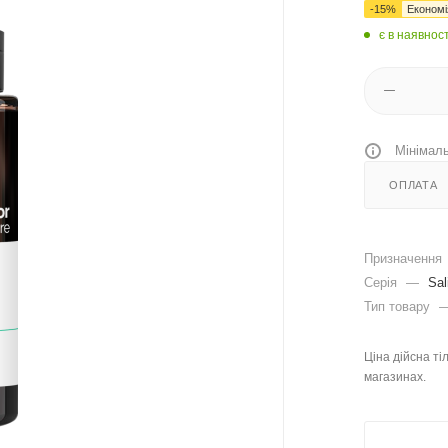
-
15
%
Економ
є в наявност
Мінімаль
ОПЛАТА
Призначення
Серія
—
Sal
Тип товару
Ціна дійсна ті
магазинах.