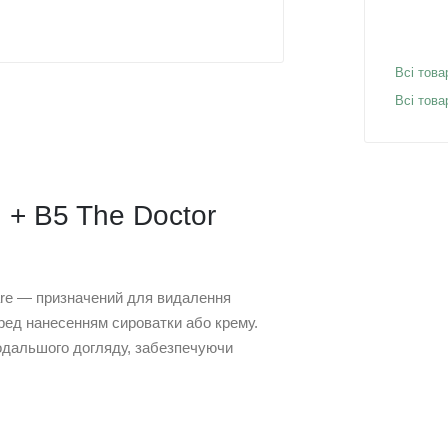
Всі това
Всі това
d + B5 The Doctor
 Care — призначений для видалення
еред нанесенням сироватки або крему.
 подальшого догляду, забезпечуючи