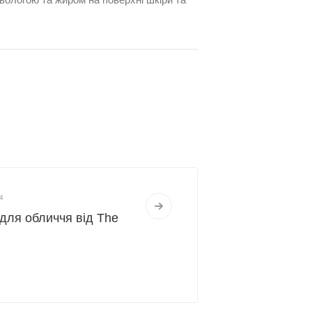
4
и для обличчя від The