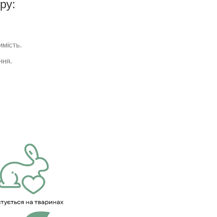
ру:
мість.
ння.