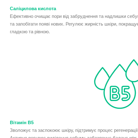
Саліцилова кислота
Ефективно очищає пори від забруднення та надлишки себум
та запобігати появі нових. Регулює жирність шкіри, покращує
гладкою та рівною.
Вітамін B5
Зволожує та заспокоює шкіру, підтримує процес регенерації
Активно регулює виділення себуму, забезпечує баланс між 