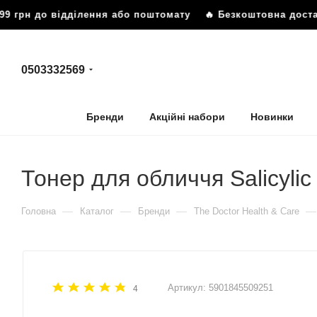
 грн до відділення або поштомату
🔥 Безкоштовна доставка
0503332569
Бренди
Акційні набори
Новинки
Тонер для обличчя Salicylic
—
—
—
—
Головна
Каталог
Бренди
The Doctor Health & Care
Артикул:
5901845509251
4