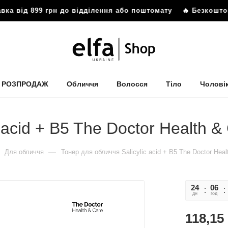
 від 899 грн до відділення або поштомату
🔥 Безкоштовна
РОЗПРОДАЖ
Обличчя
Волосся
Тіло
Чолові
 acid + B5 The Doctor Health &
—
Для обличчя
Тонер для обличчя Salicylic acid + B5 The Doctor Heal
24
06
дн
год
118,15