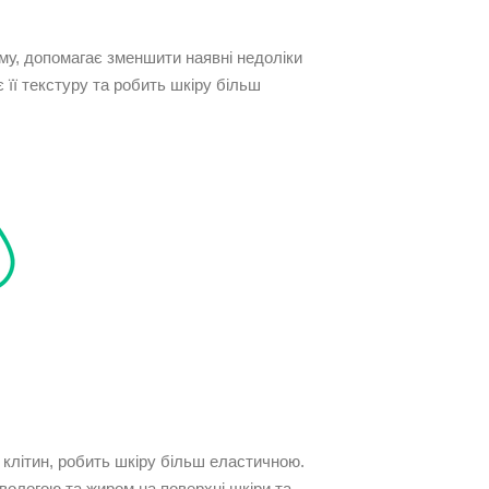
у, допомагає зменшити наявні недоліки
 її текстуру та робить шкіру більш
 клітин, робить шкіру більш еластичною.
вологою та жиром на поверхні шкіри та