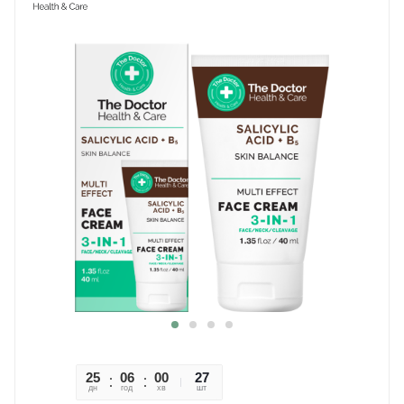
25
06
00
03
27
дн
год
хв
сек
шт