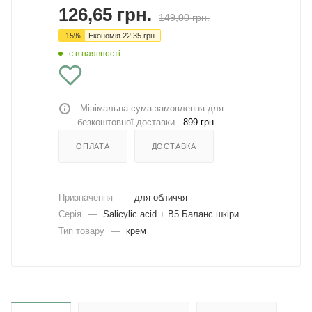
126,65
грн.
149,00
грн.
-
15
%
Економія
22,35
грн.
є в наявності
Мінімальна сума замовлення для
безкоштовної доставки -
899 грн.
ОПЛАТА
ДОСТАВКА
Призначення
—
для обличчя
Серія
—
Salicylic acid + B5 Баланс шкіри
Тип товару
—
крем