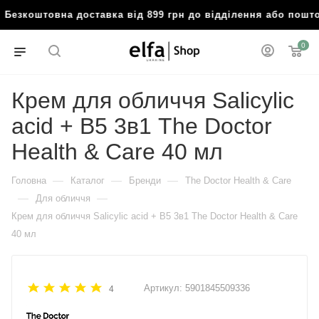
 Безкоштовна доставка від 899 грн до відділення або пош
0
Крем для обличчя Salicylic
acid + B5 3в1 The Doctor
Health & Care 40 мл
—
—
—
Головна
Каталог
Бренди
The Doctor Health & Care
—
—
Для обличчя
Крем для обличчя Salicylic acid + B5 3в1 The Doctor Health & Care
40 мл
Артикул:
5901845509336
4