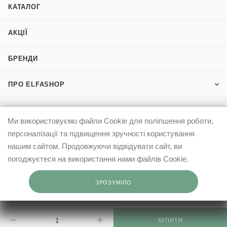
КАТАЛОГ
АКЦІЇ
БРЕНДИ
ПРО ELFASHOP
ІНФОРМАЦІЯ
Ми використовуємо файли Cookie для поліпшення роботи,
персоналізації та підвищення зручності користування
КЛІЄНТАМ
нашим сайтом. Продовжуючи відвідувати сайт, ви
погоджуєтеся на використання нами файлів Cookie.
0503332569
ЗРОЗУМІЛО
info@elfashop.ua
03148, місто Київ, вул. Івана Дзюби, 9
КУПИТИ