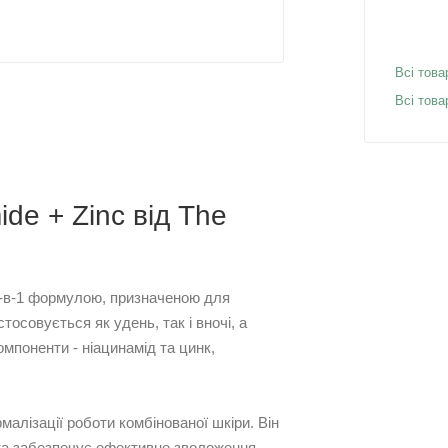
Всі това
Всі това
de + Zinc від The
3-в-1 формулою, призначеною для
тосовується як удень, так і вночі, а
омпоненти - ніацинамід та цинк,
алізації роботи комбінованої шкіри. Він
 та забезпечує ефективне зволоження.