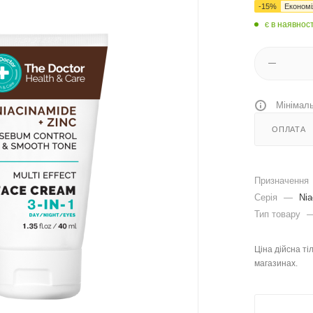
-
15
%
Економ
є в наявност
Мінімаль
ОПЛАТА
Призначення
Серія
—
Nia
Тип товару
Ціна дійсна ті
магазинах.