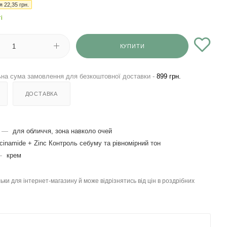
ія
22,35
грн.
і
КУПИТИ
на сума замовлення для безкоштовної доставки -
899 грн.
ДОСТАВКА
—
для обличчя, зона навколо очей
cinamide + Zinc Контроль себуму та рівномірний тон
—
крем
льки для інтернет-магазину й може відрізнятись від цін в роздрібних