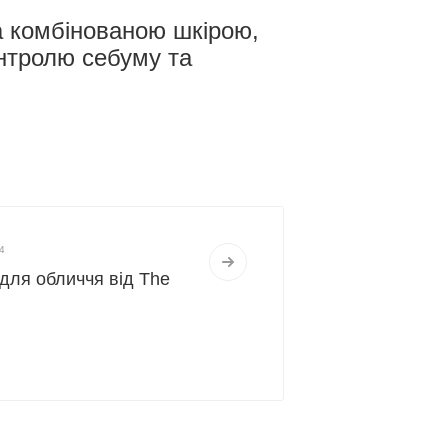
а комбінованою шкірою,
нтролю себуму та
4
и для обличчя від The