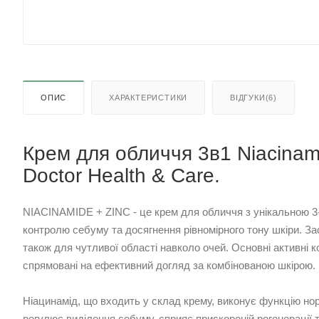
ОПИС
ХАРАКТЕРИСТИКИ
ВІДГУКИ(6)
Крем для обличчя 3в1 Niacinami
Doctor Health & Care.
NIACINAMIDE + ZINC - це крем для обличчя з унікальною 
контролю себуму та досягнення рівномірного тону шкіри. Зас
також для чутливої області навколо очей. Основні активні к
спрямовані на ефективний догляд за комбінованою шкірою.
Ніацинамід, що входить у склад крему, виконує функцію норм
регулює виділення себуму, сприяє прискореній регенерації