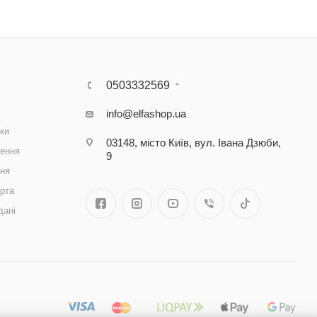
0503332569
info@elfashop.ua
ки
03148, місто Київ, вул. Івана Дзюби,
ення
9
ння
рта
дані