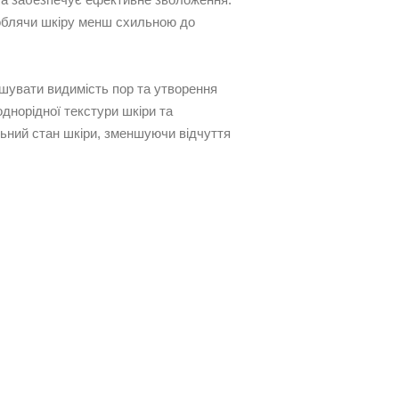
облячи шкіру менш схильною до
шувати видимість пор та утворення
однорідної текстури шкіри та
льний стан шкіри, зменшуючи відчуття