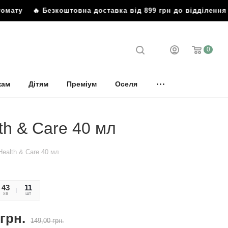
томату
🔥 Безкоштовна доставка від 899 грн до відділення
0
кам
Дітям
Преміум
Оселя
th & Care 40 мл
Health & Care 40 мл
43
46
11
хв
сек
шт
грн.
149,00
грн.