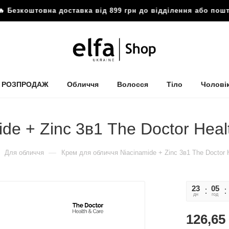
Безкоштовна доставка від 899 грн до відділення або пош
РОЗПРОДАЖ
Обличчя
Волосся
Тіло
Чолові
de + Zinc 3в1 The Doctor Heal
—
Для обличчя
Крем для обличчя Niacinamide + Zinc 3в1 The Doctor 
23
05
дн
год
126,65