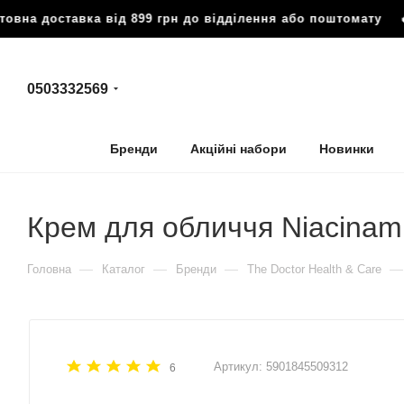
вна доставка від 899 грн до відділення або поштомату
🔥 
0503332569
Бренди
Акційні набори
Новинки
Крем для обличчя Niacinami
—
—
—
—
Головна
Каталог
Бренди
The Doctor Health & Care
Артикул:
5901845509312
6