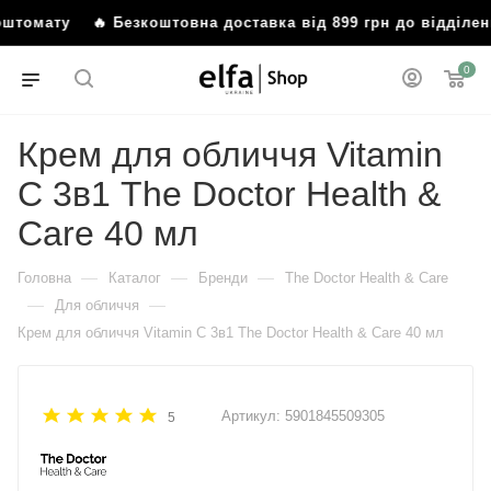
омату
🔥 Безкоштовна доставка від 899 грн до відділення 
0
Крем для обличчя Vitamin
C 3в1 The Doctor Health &
Care 40 мл
—
—
—
Головна
Каталог
Бренди
The Doctor Health & Care
—
—
Для обличчя
Крем для обличчя Vitamin C 3в1 The Doctor Health & Care 40 мл
Артикул:
5901845509305
5