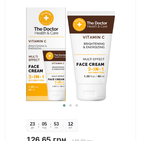
23
05
53
14
12
дн
год
хв
сек
шт
126,65
грн.