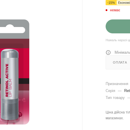
-
15
%
Економ
немає
Нажаль наразі ц
Мінімаль
ОПЛАТА
Призначення
Серія
—
Ret
Тип товару
Ціна дійсна ті
магазинах.