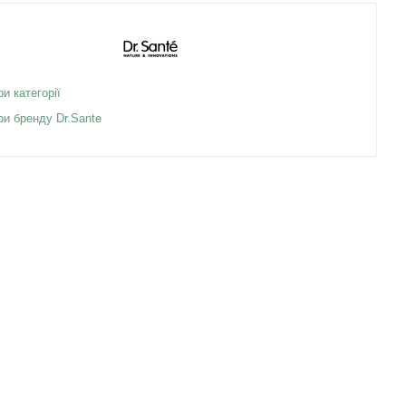
ри категорії
ри бренду Dr.Sante