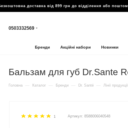
зкоштовна доставка від 899 грн до відділення або поштом
0503332569
Бренди
Акційні набори
Новинки
Бальзам для губ Dr.Sante Ret
—
—
—
—
Головна
Каталог
Бренди
Dr. Santé
Лінії продукції
Артикул:
8588006040548
1