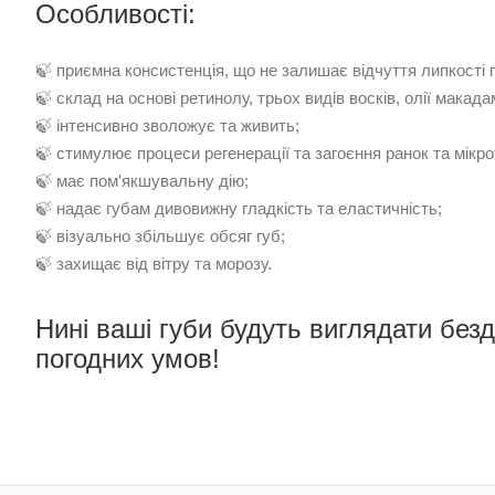
Особливості:
🍃 приємна консистенція, що не залишає відчуття липкості 
🍃 склад на основі ретинолу, трьох видів восків, олії макадамі
🍃 інтенсивно зволожує та живить;
🍃 стимулює процеси регенерації та загоєння ранок та мікро
🍃 має пом'якшувальну дію;
🍃 надає губам дивовижну гладкість та еластичність;
🍃 візуально збільшує обсяг губ;
🍃 захищає від вітру та морозу.
Нині ваші губи будуть виглядати безд
погодних умов!