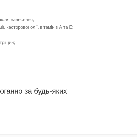
після нанесення;
ї, касторової олії, вітамінів А та Е;
тріщин;
оганно за будь-яких