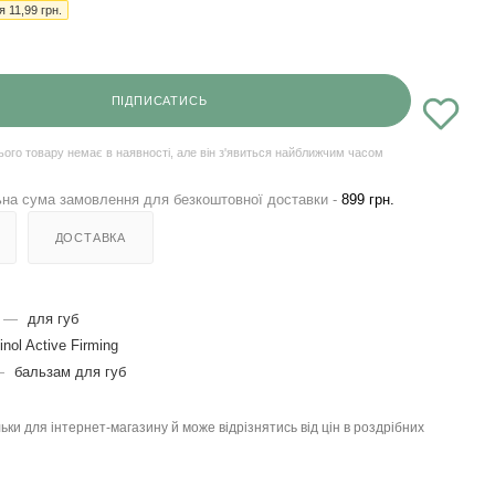
ія
11,99
грн.
ПІДПИСАТИСЬ
ього товару немає в наявності, але він з'явиться найближчим часом
на сума замовлення для безкоштовної доставки -
899 грн.
ДОСТАВКА
—
для губ
inol Active Firming
—
бальзам для губ
льки для інтернет-магазину й може відрізнятись від цін в роздрібних