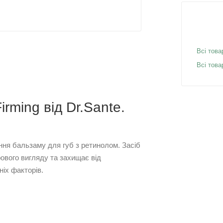
Всі това
Всі това
irming від Dr.Sante.
ання бальзаму для губ з ретинолом. Засіб
рового вигляду та захищає від
ніх факторів.