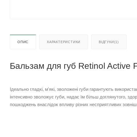
ОПИС
ХАРАКТЕРИСТИКИ
ВІДГУКИ(1)
Бальзам для губ Retinol Active F
Ідеально гладкі, м'які, зволожені губи гарантують використ
інтенсивно зволожує губи, надає їм більш доглянутого, здо
пошкоджень внаслідок впливу різних несприятливих зовніш