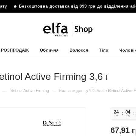
ату
🔥 Безкоштовна доставка від 899 грн до відділення а
РОЗПРОДАЖ
Обличчя
Волосся
Тіло
Чолові
inol Active Firming 3,6 г
—
—
Retinol Active Firming
Бальзам для губ Dr.Sante Retinol Active Fi
24
04
дн
год
67,91
г