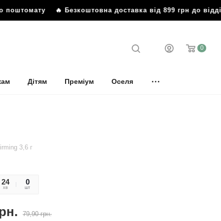
бо поштомату
🔥 Безкоштовна доставка від 899 грн до відд
0
кам
Дітям
Преміум
Оселя
rming 3,6 г
24
47
0
хв
сек
шт
рн.
79,90
грн.