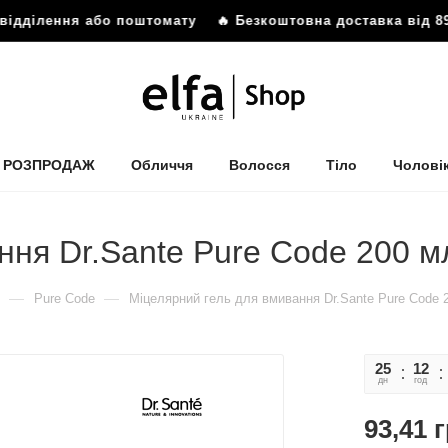
відділення або поштомату
🔥 Безкоштовна доставка від 899
РОЗПРОДАЖ
Обличчя
Волосся
Тіло
Чолові
ння Dr.Sante Pure Cоde 200 м
—
—
Pure Cоde
Міцелярний гель для вмивання Dr.Sante Pure Cоde 
25
12
дн
год
93,41
г