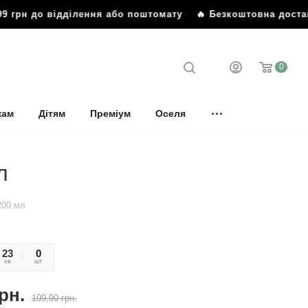
 грн до відділення або поштомату
🔥 Безкоштовна доставк
0
кам
Дітям
Преміум
Оселя
л
200 мл
23
21
0
хв
сек
шт
рн.
109,90
грн.