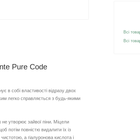
Всі това
Всі това
nte Pure Cоde
ує в собі властивості відразу двох
яким легко справляється з будь-якими
ож не утворює зайвої піни. Міцели
об потім повністю видалити їх із
 чистотою, а гіалуронова кислота і