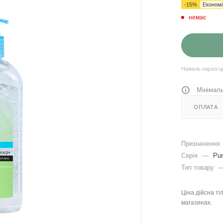
-
15
%
Економ
немає
Нажаль наразі ц
Мінімаль
ОПЛАТА
Призначення
Серія
—
Pu
Тип товару
Ціна дійсна ті
магазинах.