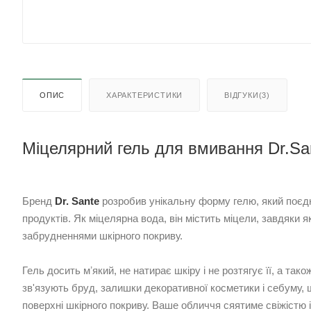
ОПИС
ХАРАКТЕРИСТИКИ
ВІДГУКИ(3)
Міцелярний гель для вмивання Dr.Sa
Бренд
Dr. Sante
розробив унікальну форму гелю, який поєдн
продуктів. Як міцелярна вода, він містить міцели, завдяки 
забрудненнями шкірного покриву.
Гель досить мʼякий, не натирає шкіру і не розтягує її, а так
зв'язують бруд, залишки декоративної косметики і себуму, щ
поверхні шкірного покриву. Ваше обличчя сяятиме свіжістю і