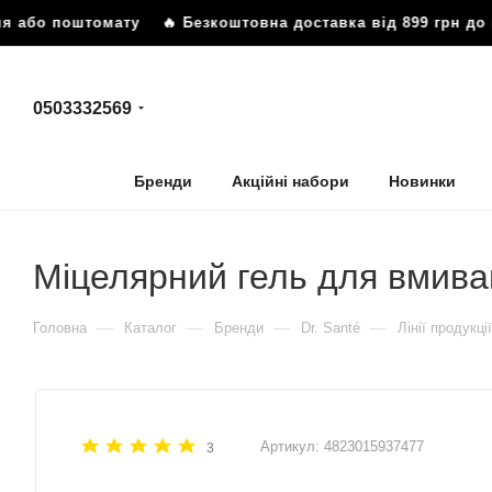
ня або поштомату
🔥 Безкоштовна доставка від 899 грн до 
0503332569
Бренди
Акційні набори
Новинки
Міцелярний гель для вмива
—
—
—
—
Головна
Каталог
Бренди
Dr. Santé
Лінії продукції
Артикул:
4823015937477
3