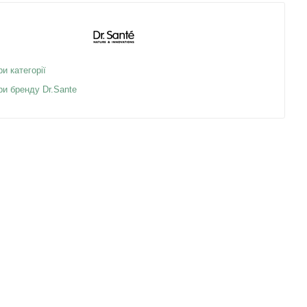
ри категорії
ри бренду Dr.Sante