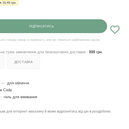
ія
16,49
грн.
ПІДПИСАТИСЬ
ього товару немає в наявності, але він з'явиться найближчим часом
на сума замовлення для безкоштовної доставки -
899 грн.
ДОСТАВКА
—
для обличчя
re Cоde
—
гель для вмивання
льки для інтернет-магазину й може відрізнятись від цін в роздрібних