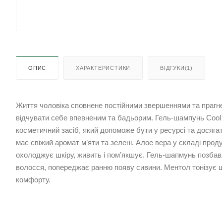
ОПИС
ХАРАКТЕРИСТИКИ
ВІДГУКИ(1)
Життя чоловіка сповнене постійними звершеннями та прагн
відчувати себе впевненим та бадьорим. Гель-шампунь Cool M
косметичний засіб, який допоможе бути у ресурсі та досягат
має свіжий аромат м’яти та зелені. Алое вера у складі прод
охолоджує шкіру, живить і пом’якшує. Гель-шапмунь позбав
волосся, попереджає ранню появу сивини. Ментол тонізує шк
комфорту.