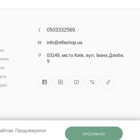
0503332569
info@elfashop.ua
ки
03148, місто Київ, вул. Івана Дзюби,
ення
9
ння
рта
дані
 сайтом. Продовжуючи
ЗРОЗУМІЛО