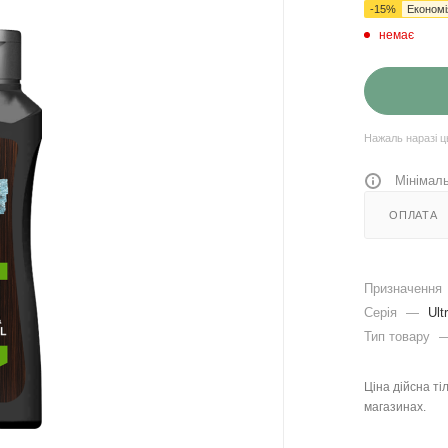
-
15
%
Економ
немає
Нажаль наразі ц
Мінімаль
ОПЛАТА
Призначення
Серія
—
Ult
Тип товару
Ціна дійсна ті
магазинах.