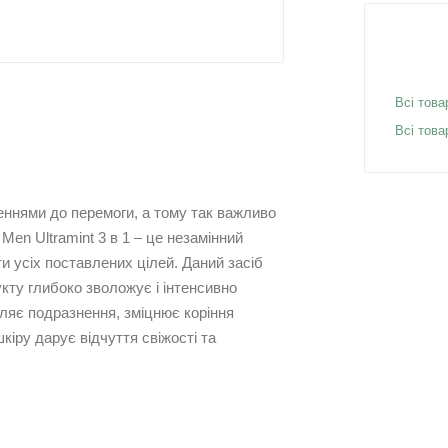
Всі това
Всі това
еннями до перемоги, а тому так важливо
en Ultramint 3 в 1 – це незамінний
и усіх поставлених цілей. Даний засіб
укту глибоко зволожує і інтенсивно
ляє подразнення, зміцнює коріння
іру дарує відчуття свіжості та