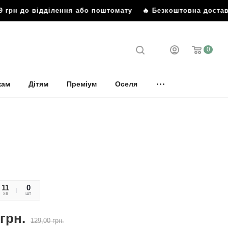
 грн до відділення або поштомату
🔥 Безкоштовна доставка
0
кам
Дітям
Преміум
Оселя
11
43
0
хв
сек
шт
грн.
129,00
грн.