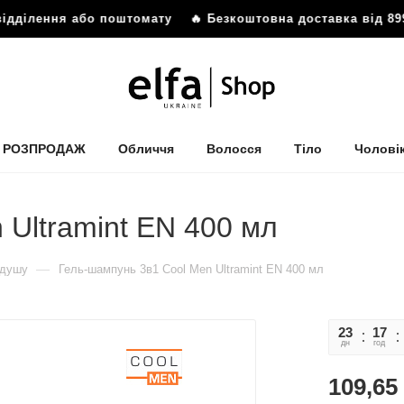
відділення або поштомату
🔥 Безкоштовна доставка від 899
РОЗПРОДАЖ
Обличчя
Волосся
Тіло
Чолові
 Ultramint EN 400 мл
—
 душу
Гель-шампунь 3в1 Cool Men Ultramint EN 400 мл
23
17
дн
год
109,65