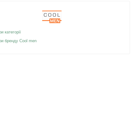
ри категорії
ри бренду Cool men