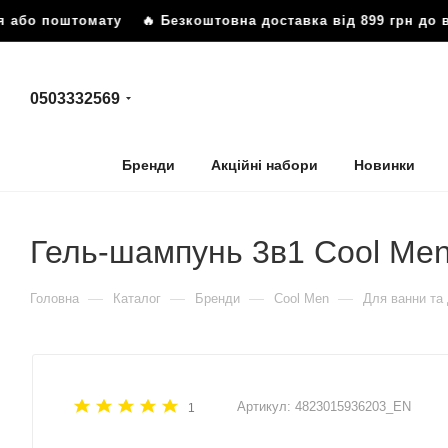
я або поштомату
🔥 Безкоштовна доставка від 899 грн до 
0503332569
Бренди
Акційні набори
Новинки
Гель-шампунь 3в1 Cool Men
—
—
—
—
Головна
Каталог
Бренди
Cool Men
Для ванни та
Артикул:
4823015936203_EN
1