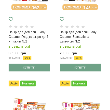
Набір для депіляції Lady
Набір для депіляції Lady
Caramel Гладка шкіра до 4-
Caramel Безболісна
х тижнів №2
депіляція №2
є в наявності
є в наявності
399,00
грн.
299,00
грн.
565,90
грн.
425,90
грн.
-
29
%
-
30
%
КУПИТИ
КУПИТИ
Акція
Новинка
Акція
Новинка