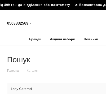
9 грн до відділення або поштомату
🔥 Безкоштовна достав
0503332569
Бренди
Акційні набори
Новинки
Пошук
—
Головна
Каталог