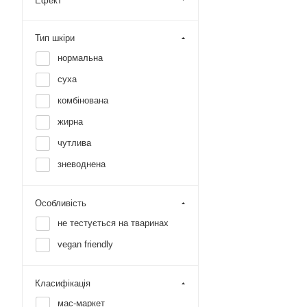
Ефект
Тип шкіри
нормальна
суха
комбінована
жирна
чутлива
зневоднена
Особливість
не тестується на тваринах
vegan friendly
Класифікація
мас-маркет