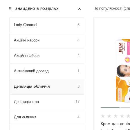
По популярності (с
ЗНАЙДЕНО В РОЗДІЛАХ
Lady Caramel
5
Акційні набори
4
Акційні набори
4
Антивіковий догляд
1
Депіляція обличчя
3
Депіляція тіла
17
Для обличчя
4
Крем для депіл