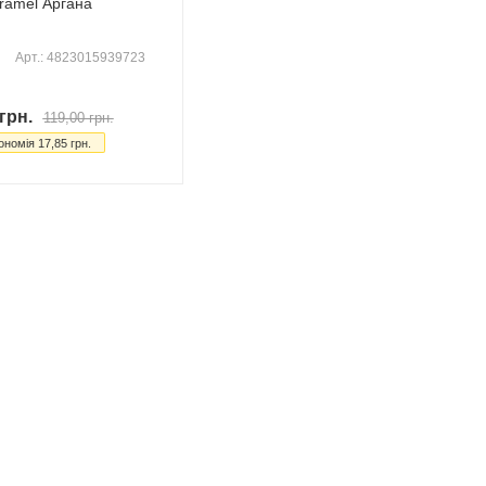
ramel Аргана
Арт.: 4823015939723
грн.
119,00
грн.
ономія
17,85
грн.