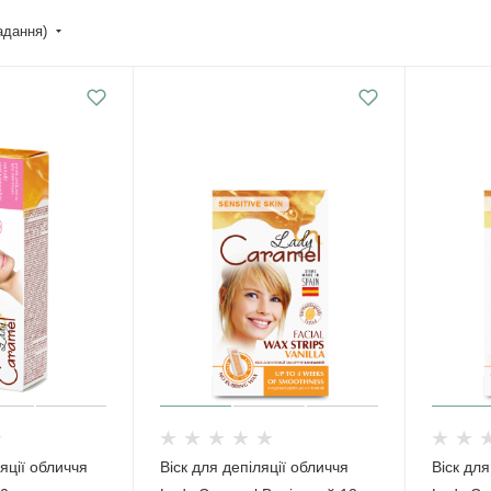
падання)
яції обличчя
Віск для депіляції обличчя
Віск для