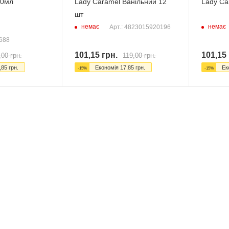
50мл
Lady Caramel Ванільний 12
Lady Ca
шт
немає
немає
Арт.: 4823015920196
5688
101,15
грн.
101,15
,00
грн.
119,00
грн.
,85
грн.
Економія
17,85
грн.
Ек
-
15
%
-
15
%