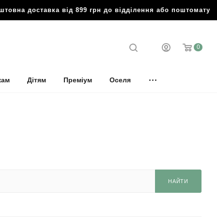
а доставка від 899 грн до відділення або поштомату
🔥 Б
0
кам
Дітям
Преміум
Оселя
НАЙТИ