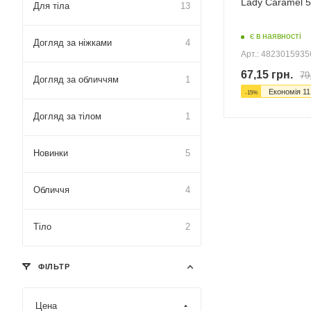
Lady Caramel 
Для тіла
13
є в наявності
Догляд за ніжками
4
Арт.: 482301593
67,15
грн.
79
Догляд за обличчям
1
Економія
11
-
15
%
Догляд за тілом
1
Новинки
5
Обличчя
4
Тіло
2
ФІЛЬТР
Цена