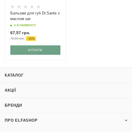
Бальзам для губ Dr.Sante з
маслом ши
є в наявності
67,57
грн.
79,50
грн.
-
15
%
КУПИТИ
КАТАЛОГ
АКЦІЇ
БРЕНДИ
ПРО ELFASHOP