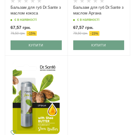
Бальзам для губ Dr.Sante з
Бальзам для губ Dr.Sante з
маслом кокоса
маслом Аргана
є в наявності
є в наявності
67,57
грн.
67,57
грн.
79,50
грн.
79,50
грн.
-
15
%
-
15
%
КУПИТИ
КУПИТИ