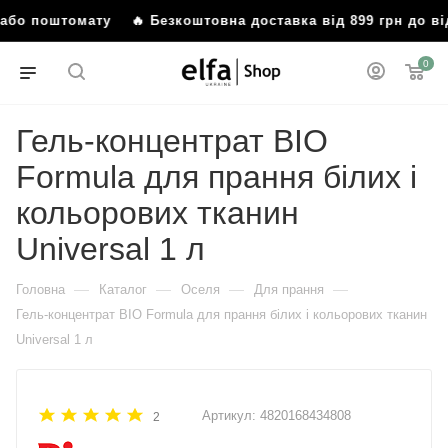
я або поштомату
🔥 Безкоштовна доставка від 899 грн до в
0
Гель-концентрат BIO
Formula для прання білих і
кольорових тканин
Universal 1 л
—
—
—
—
Головна
Каталог
Оселя
Для прання
Гель-концентрат BIO Formula для прання білих і кольорових тканин
Universal 1 л
Артикул:
4820168434808
2