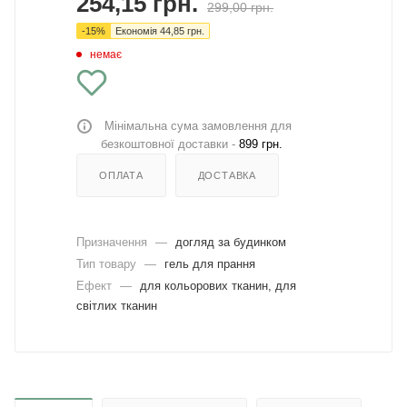
254,15
грн.
299,00
грн.
-
15
%
Економія
44,85
грн.
немає
Мінімальна сума замовлення для
безкоштовної доставки -
899 грн.
ОПЛАТА
ДОСТАВКА
Призначення
—
догляд за будинком
Тип товару
—
гель для прання
Ефект
—
для кольорових тканин, для
світлих тканин