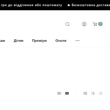
 до відділення або поштомату
🔥 Безкоштовна доставка від
0
кам
Дітям
Преміум
Оселя