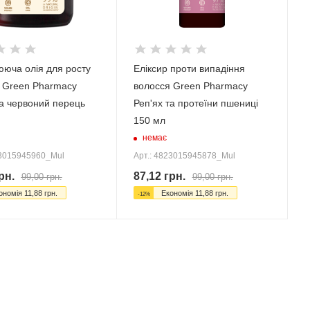
юча олія для росту
Еліксир проти випадіння
 Green Pharmacy
волосся Green Pharmacy
та червоний перець
Реп'ях та протеїни пшениці
150 мл
немає
23015945960_Mul
Арт.: 4823015945878_Mul
рн.
87,12
грн.
99,00
грн.
99,00
грн.
ономія
11,88
грн.
Економія
11,88
грн.
-
12
%