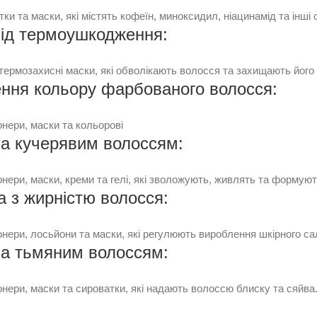
ки та маски, які містять кофеїн, миноксидил, ніацинамід та інш
від термоушкодження:
термозахисні маски, які обволікають волосся та захищають його 
ння кольору фарбованого волосся:
онери, маски та кольорові
за кучерявим волоссям:
нери, маски, креми та гелі, які зволожують, живлять та формуют
а з жирністю волосся:
нери, лосьйони та маски, які регулюють вироблення шкірного са
за тьмяним волоссям:
онери, маски та сироватки, які надають волоссю блиску та сяйва