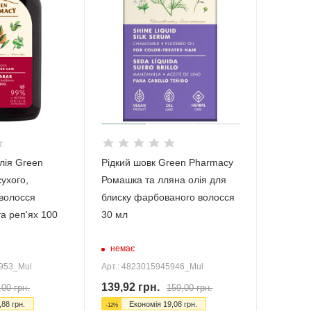
лія Green
Рідкий шовк Green Pharmacy
ухого,
Ромашка та лляна олія для
волосся
блиску фарбованого волосся
та реп'ях 100
30 мл
немає
5953_Mul
Арт.: 4823015945946_Mul
139,92
грн.
,00
грн.
159,00
грн.
,88
грн.
Економія
19,08
грн.
-
12
%