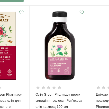
reen Pharmacy
Олія Green Pharmacy проти
Еліксир 
нова олія для
випадіння волосся Реп'яхова
пошкодж
дженого
олія та хвощ 100 мл
Pharmac