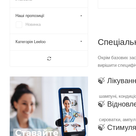
Наші пропозиції
Новинка
Спеціаль
Категорія Leeloo
Окрім базових зас
вирішити специфі
🍃 Лікуванн
шампуні, кондиціо
🍃 Відновл
сироватки, ампули
🍃 Стимуля