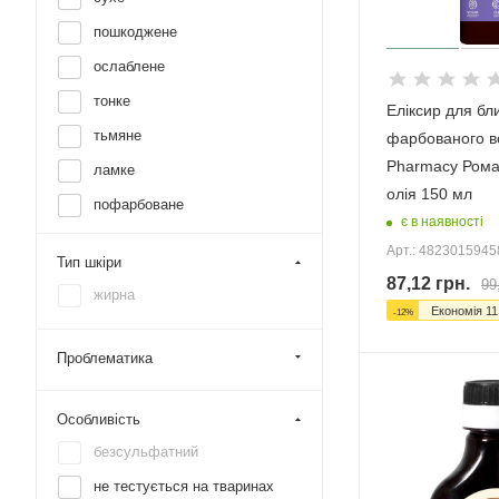
пошкоджене
ослаблене
тонке
Еліксир для бл
тьмяне
фарбованого в
Pharmacy Рома
ламке
олія 150 мл
пофарбоване
є в наявності
жирне
Арт.: 482301594
Тип шкіри
кучеряве
87,12
грн.
99
жирна
Економія
11
-
12
%
Проблематика
Особливість
безсульфатний
не тестується на тваринах