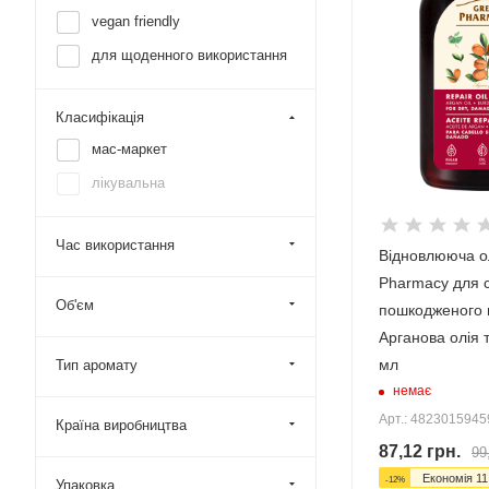
vegan friendly
для щоденного використання
Класифікація
мас-маркет
лікувальна
Час використання
Відновлююча о
Pharmacy для с
Об'єм
пошкодженого 
Арганова олія 
мл
Тип аромату
немає
Арт.: 482301594
Країна виробництва
87,12
грн.
99
Економія
11
-
12
%
Упаковка