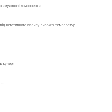
і стимулюючі компоненти.
від негативного впливу високих температур.
ь кучері.
ла.
.