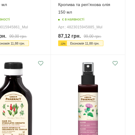
0 мл
Кропива та реп'яхова олія
150 мл
вності
є в наявності
23015945861_Mul
Арт.: 4823015945885_Mul
рн.
87,12
грн.
99,00
грн.
99,00
грн.
ономія
11,88
грн.
Економія
11,88
грн.
-
12
%