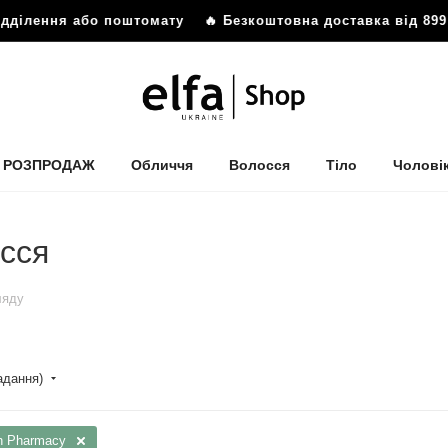
ілення або поштомату
🔥 Безкоштовна доставка від 899 грн
РОЗПРОДАЖ
Обличчя
Волосся
Тіло
Чолові
осся
ляду
падання)
n Pharmacy