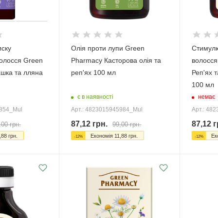
иску
Олія проти лупи Green
Стимулю
олосся Green
Pharmacy Касторова олія та
волосся
шка та лляна
реп'ях 100 мл
Реп'ях 
100 мл
є в наявності
немає
5854_Mul
Арт.: 4823015945984_Mul
Арт.: 48
87,12
грн.
87,12
г
,00
грн.
99,00
грн.
,88
грн.
Економія
11,88
грн.
Ек
-
12
%
-
12
%