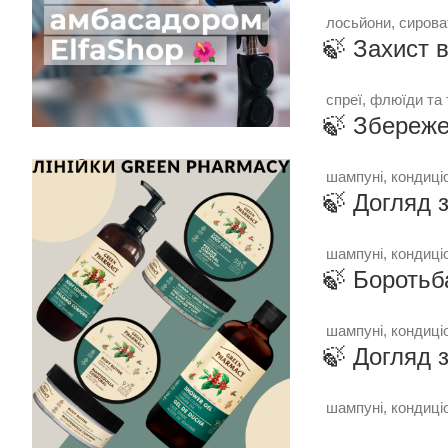
лосьйони, сироват
🍃 Захист 
спреї, флюїди та 
🍃 Збереже
шампуні, кондиці
🍃 Догляд 
шампуні, кондиціо
🍃 Боротьб
шампуні, кондиціо
🍃 Догляд 
шампуні, кондиці