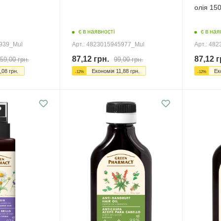
олія 15
є в наявності
є в ная
5939_Mul
Арт.: 4823015945977_Mul
Арт.: 48
87,12
грн.
87,12
г
59,00
грн.
99,00
грн.
,08
грн.
Економія
11,88
грн.
Ек
-
12
%
-
12
%