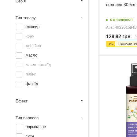
Серія
волосся 30 мл
Тип товару
є в наявності
еліксир
Арт.: 482301594
139,92
грн.
крем
1
Економія
19
-
12
%
лосьйон
масло
масло-флюїд
пілінг
флюїд
Ефект
Тип волосся
нормальне
сухе