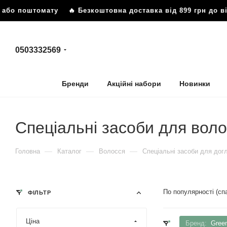
о поштомату
🔥 Безкоштовна доставка від 899 грн до відд
0503332569
Бренди
Акційні набори
Новинки
Спеціальні засоби для вол
—
—
—
Головна
Каталог
Волосся
Спеціальні засоби для дог
По популярності (с
ФІЛЬТР
Ціна
Бренд:
Gree