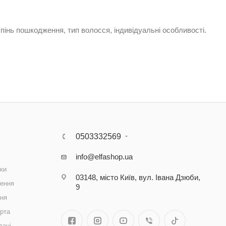
інь пошкодження, тип волосся, індивідуальні особливості.
0503332569
info@elfashop.ua
ки
03148, місто Київ, вул. Івана Дзюби,
ення
9
ння
рта
дані