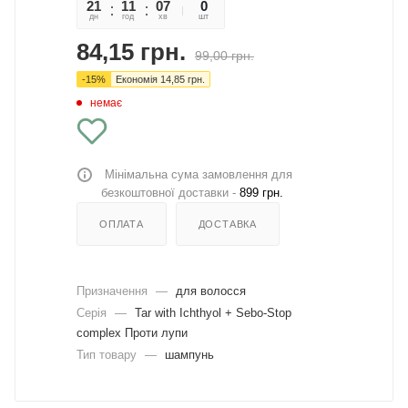
21
11
07
51
0
дн
год
хв
сек
шт
84,15
грн.
99,00
грн.
-
15
%
Економія
14,85
грн.
немає
Мінімальна сума замовлення для
безкоштовної доставки -
899 грн.
ОПЛАТА
ДОСТАВКА
Призначення
—
для волосся
Серія
—
Tar with Ichthyol + Sebo-Stop
complex Проти лупи
Тип товару
—
шампунь