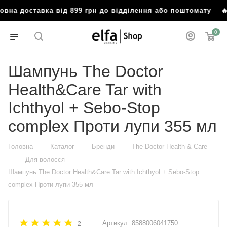
ставка від 899 грн до відділення або поштомату
🔥 Безко
0
Шампунь The Doctor
Health&Care Tar with
Ichthyol + Sebo-Stop
complex Проти лупи 355 мл
—
—
—
Головна
Каталог
Бренди
The Doctor Health & Care
—
—
Для волосся
Шампунь The Doctor Health&Care Tar with Ichthyol + Sebo-Stop
complex Проти лупи 355 мл
Артикул:
8588006041750
2