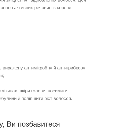
огічно активних речовин із кореня
ь виражену антимікробну й антигрибкову
и;
клітинах шкіри голови, посилити
ибулини й поліпшити ріст волосся.
у, Ви позбавитеся