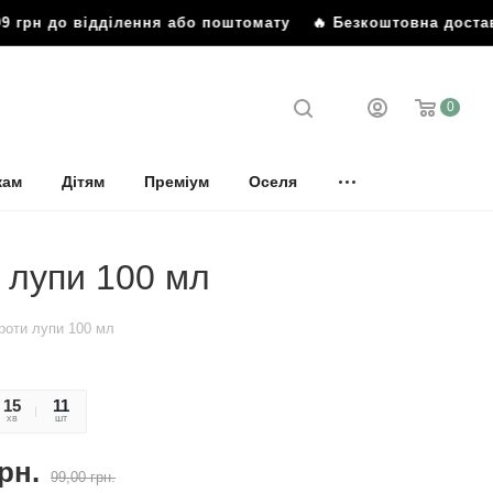
 грн до відділення або поштомату
🔥 Безкоштовна доставка
0
кам
Дітям
Преміум
Оселя
и лупи 100 мл
проти лупи 100 мл
15
16
11
хв
сек
шт
рн.
99,00
грн.