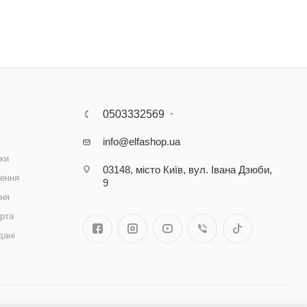
0503332569
info@elfashop.ua
ки
03148, місто Київ, вул. Івана Дзюби,
ення
9
ння
рта
дані