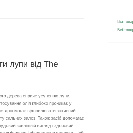
Всі това
Всі това
ти лупи від The
ного дерева сприяє усуненню лупи,
стосування олія глибоко проникає у
кож допомагає відновлювати захисний
оту сальних залоз. Також засіб допомагає
удовий зовнішній вигляд і здоровий
для зміцнення і відновлення волосся. Цей