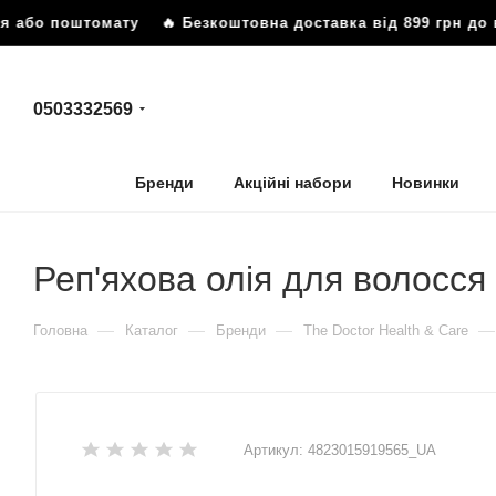
я або поштомату
🔥 Безкоштовна доставка від 899 грн до в
0503332569
Бренди
Акційні набори
Новинки
Реп'яхова олія для волосся
—
—
—
—
Головна
Каталог
Бренди
The Doctor Health & Care
Артикул:
4823015919565_UA