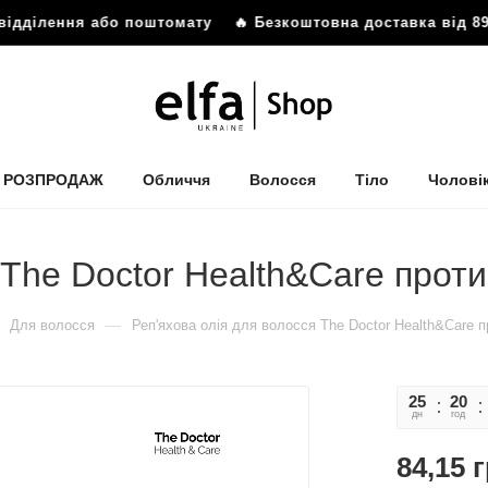
ідділення або поштомату
🔥 Безкоштовна доставка від 899
РОЗПРОДАЖ
Обличчя
Волосся
Тіло
Чолові
 The Doctor Health&Care прот
—
Для волосся
Реп'яхова олія для волосся The Doctor Health&Care 
25
20
дн
год
84,15
г