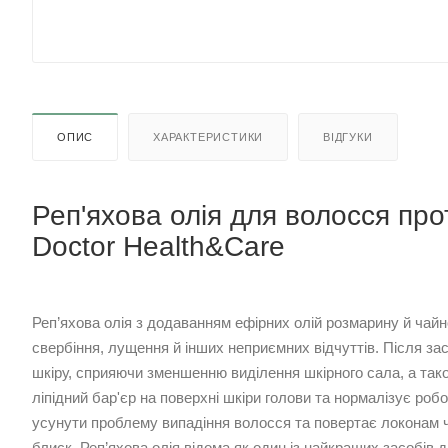
ОПИС
ХАРАКТЕРИСТИКИ
ВІДГУКИ
Реп'яхова олія для волосся про
Doctor Health&Care
Реп’яхова олія з додаванням ефірних олій розмарину й чай
свербіння, лущення й інших неприємних відчуттів. Після за
шкіру, сприяючи зменшенню виділення шкірного сала, а та
ліпідний бар'єр на поверхні шкіри голови та нормалізує роб
усунути проблему випадіння волосся та повертає локонам ч
блиск. Реп’яхова олія відома як один із найкращих засобів 