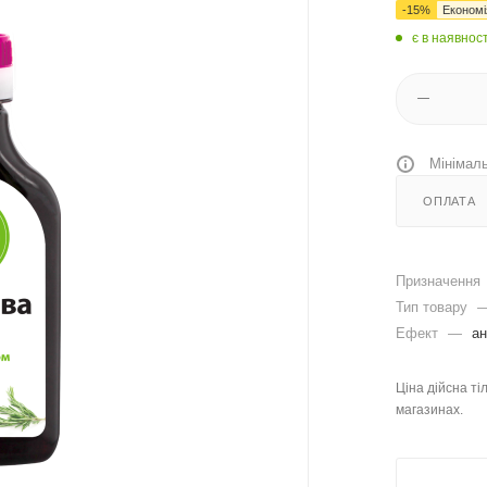
-
15
%
Економ
є в наявност
Мінімаль
ОПЛАТА
Призначення
Тип товару
Ефект
—
ан
Ціна дійсна ті
магазинах.