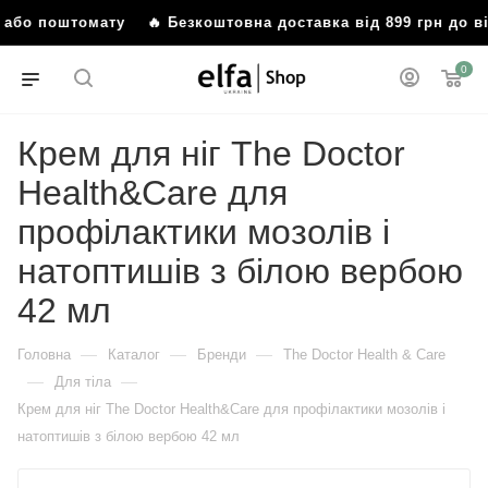
я або поштомату
🔥 Безкоштовна доставка від 899 грн до 
0
Крем для ніг The Doctor
Health&Care для
профілактики мозолів і
натоптишів з білою вербою
42 мл
—
—
—
Головна
Каталог
Бренди
The Doctor Health & Care
—
—
Для тіла
Крем для ніг The Doctor Health&Care для профілактики мозолів і
натоптишів з білою вербою 42 мл