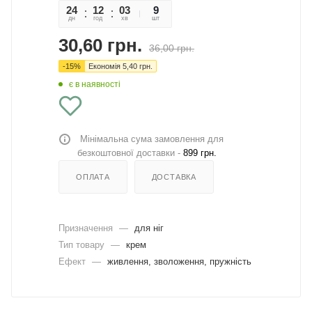
24
12
03
29
9
дн
год
хв
сек
шт
30,60
грн.
36,00
грн.
-
15
%
Економія
5,40
грн.
є в наявності
Мінімальна сума замовлення для
безкоштовної доставки -
899 грн.
ОПЛАТА
ДОСТАВКА
Призначення
—
для ніг
Тип товару
—
крем
Ефект
—
живлення, зволоження, пружність