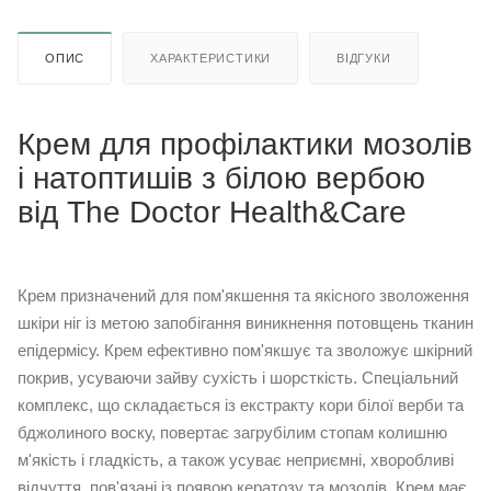
ОПИС
ХАРАКТЕРИСТИКИ
ВІДГУКИ
Крем для профілактики мозолів
і натоптишів з білою вербою
від The Doctor Health&Care
Крем призначений для пом'якшення та якісного зволоження
шкіри ніг із метою запобігання виникнення потовщень тканин
епідермісу. Крем ефективно пом'якшує та зволожує шкірний
покрив, усуваючи зайву сухість і шорсткість. Спеціальний
комплекс, що складається із екстракту кори білої верби та
бджолиного воску, повертає загрубілим стопам колишню
м'якість і гладкість, а також усуває неприємні, хворобливі
відчуття, пов'язані із появою кератозу та мозолів. Крем має