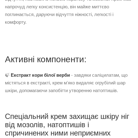
напрочуд легку консистенцію, він майже миттєво
поглинається, даруючи відчуття ніжності, легкості і
комфорту.
Активні компоненти:
🍃
Екстракт кори білої верби
- завдяки саліцилатам, що
містяться в екстракті, крем м'яко видаляє огрубілий шар
шкіри, допомагаючи запобігти утворенню натоптишів.
Спеціальний крем захищає шкіру ніг
від мозолів, натоптишів і
спричинених ними неприємних