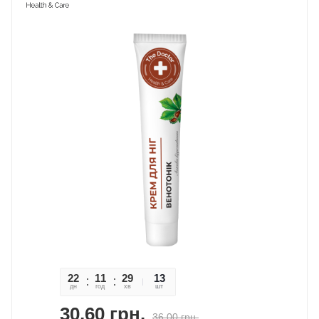
22
11
29
56
13
дн
год
хв
сек
шт
30,60
грн.
36,00
грн.