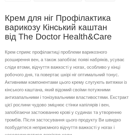
Крем для ніг Профілактика
варикозу Кінський каштан
від The Doctor Health&Care
Крем сприяє профілактиці проблеми варикозного
розширення вен, а також запобігає появі набряків, усуває
сліди втоми, відчуття важкості у ногах, особливо у кінці
робочого дня, та повертає шкірі ніг оптимальний тонус.
Активними компонентами цього крему слугують витяжки із
кінського каштана, який відомий своїми потужними
антизапальними і тонізувальними властивостями. Екстракт
цієї рослини чудово зміцнює стінки капілярів і вен,
запобігаючи застоюванню крові у судинах та утворенню
тромбів. Після застосування цього продукту Ви швидко
позбудетеся неприємного відчуття важкості у ногах і
насолоджуватися легкістю ходи.