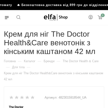
оштомату
🔥 Безкоштовна доставка від 899 грн до відділен
0
Крем для ніг The Doctor
Health&Care венотонік з
кінським каштаном 42 мл
—
—
—
Головна
Каталог
Бренди
The Doctor Health & Care
—
—
Для тіла
Крем для ніг The Doctor Health&Care венотонік з кінським каштаном
42 мл
Артикул:
4823015918544_UA