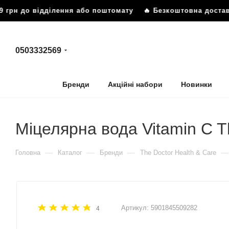
рн до відділення або поштомату
🔥 Безкоштовна доставка 
0503332569
Бренди
Акційні набори
Новинки
Міцелярна вода Vitamin C T
—
—
—
—
Головна
Каталог
Бренди
The Doctor Health & Care
Артикул:
5901845509282
4