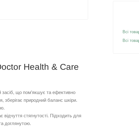
Всі това
Всі това
octor Health & Care
й засіб, що пом’якшує та ефективно
, зберігає природний баланс шкіри.
ю.
ає відчуття стягнутості. Підходить для
та доглянутою.