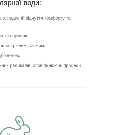
лярної води:
ою, надає їй відчуття комфорту та
ою та пружною.
ільш рівним і свіжим.
дпочилою.
ьних радикалів, сповільнюючи процеси