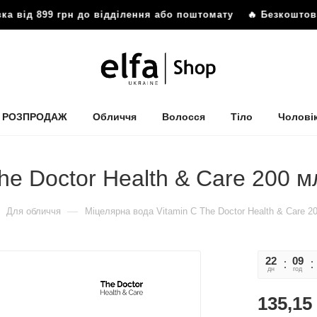
від 899 грн до відділення або поштомату
🔥 Безкоштовна д
РОЗПРОДАЖ
Обличчя
Волосся
Тіло
Чолові
he Doctor Health & Care 200 м
—
Для обличчя
Міцелярна вода Vitamin C The Doctor Health & Care 2
22
09
дн
год
135,15