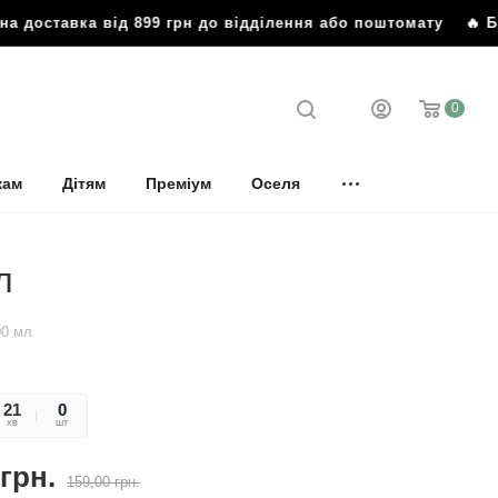
оставка від 899 грн до відділення або поштомату
🔥 Безко
0
кам
Дітям
Преміум
Оселя
л
00 мл
21
06
0
хв
сек
шт
грн.
159,00
грн.