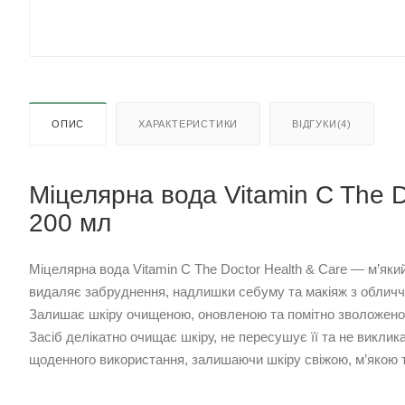
ОПИС
ХАРАКТЕРИСТИКИ
ВІДГУКИ(4)
Міцелярна вода Vitamin C The D
200 мл
Міцелярна вода Vitamin C The Doctor Health & Care — м’яки
видаляє забруднення, надлишки себуму та макіяж з обличчя
Залишає шкіру очищеною, оновленою та помітно зволожено
Засіб делікатно очищає шкіру, не пересушує її та не виклик
щоденного використання, залишаючи шкіру свіжою, м’якою 