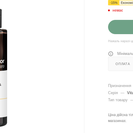
-
15
%
Економ
немає
Нажаль наразі ц
Мінімаль
ОПЛАТА
Призначення
Серія
—
Vit
Тип товару
Ціна дійсна ті
магазинах.